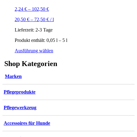
2,24
€
–
102,50
€
20,50
€
–
72,50
€
/
l
Lieferzeit:
2-3 Tage
Produkt enthält: 0,05
l
– 5
l
Dieses
Ausführung wählen
Produkt
weist
Shop Kategorien
mehrere
Varianten
Marken
auf.
Die
Optionen
Pflegeprodukte
können
auf
der
Pflegewerkzeug
Produktseite
gewählt
werden
Accessoires für Hunde