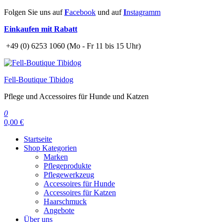
Zum
Folgen Sie uns auf
F
acebook
und auf
I
nstagramm
Inhalt
Einkaufen mit Rabatt
springen
+49 (0) 6253 1060 (Mo - Fr 11 bis 15 Uhr)
Fell-Boutique Tibidog
Pflege und Accessoires für Hunde und Katzen
0
0,00 €
Startseite
Shop Kategorien
Marken
Pflegeprodukte
Pflegewerkzeug
Accessoires für Hunde
Accessoires für Katzen
Haarschmuck
Angebote
Über uns