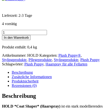
Lieferzeit:
2-3 Tage
4 vorrätig
Plush
Puppy®
In den Warenkorb
HOLD
*Coat
Produkt enthält: 0,4
kg
Shaper*
(Haarspray)
Artikelnummer:
HOLD
Kategorien:
Plush Puppy®
,
Menge
Stylingprodukte
,
Pflegeprodukte
,
Stylingprodukte
,
Plush Puppy
Schlagwörter:
Plush Puppy
,
Haarspray für alle Fellarten
Beschreibung
Zusätzliche Informationen
Produktsicherheit
Rezensionen (0)
Beschreibung
HOLD *Coat Shaper* (Haarspray)
ist ein stark modellierendes