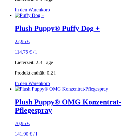
In den Warenkorb
Plush Puppy® Puffy Dog +
22,95
€
114,75
€
/
l
Lieferzeit:
2-3 Tage
Produkt enthält: 0,2
l
In den Warenkorb
Plush Puppy® OMG Konzentrat-
Pflegespray
70,95
€
141,90
€
/
l