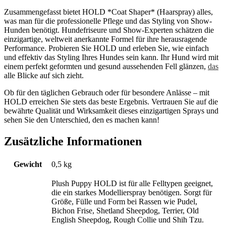
Zusammengefasst bietet HOLD *Coat Shaper* (Haarspray) alles,
was man für die professionelle Pflege und das Styling von Show-
Hunden benötigt. Hundefriseure und Show-Experten schätzen die
einzigartige, weltweit anerkannte Formel für ihre herausragende
Performance. Probieren Sie HOLD und erleben Sie, wie einfach
und effektiv das Styling Ihres Hundes sein kann. Ihr Hund wird mit
einem perfekt geformten und gesund aussehenden Fell glänzen,
das
alle Blicke auf sich zieht.
Ob für den täglichen Gebrauch oder für besondere Anlässe – mit
HOLD erreichen Sie stets das beste Ergebnis. Vertrauen Sie auf die
bewährte Qualität und Wirksamkeit dieses einzigartigen Sprays und
sehen Sie den Unterschied, den es machen kann!
Zusätzliche Informationen
Gewicht
0,5 kg
Plush Puppy HOLD ist für alle Felltypen geeignet,
die ein starkes Modellierspray benötigen. Sorgt für
Größe, Fülle und Form bei Rassen wie Pudel,
Bichon Frise, Shetland Sheepdog, Terrier, Old
English Sheepdog, Rough Collie und Shih Tzu.