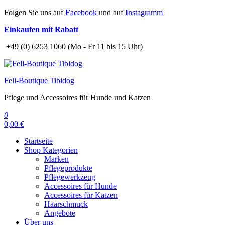
Zum
Folgen Sie uns auf
F
acebook
und auf
I
nstagramm
Inhalt
Einkaufen mit Rabatt
springen
+49 (0) 6253 1060 (Mo - Fr 11 bis 15 Uhr)
Fell-Boutique Tibidog
Pflege und Accessoires für Hunde und Katzen
0
0,00 €
Startseite
Shop Kategorien
Marken
Pflegeprodukte
Pflegewerkzeug
Accessoires für Hunde
Accessoires für Katzen
Haarschmuck
Angebote
Über uns