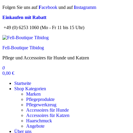
Zum
Folgen Sie uns auf
F
acebook
und auf
I
nstagramm
Inhalt
Einkaufen mit Rabatt
springen
+49 (0) 6253 1060 (Mo - Fr 11 bis 15 Uhr)
Fell-Boutique Tibidog
Pflege und Accessoires für Hunde und Katzen
0
0,00 €
Startseite
Shop Kategorien
Marken
Pflegeprodukte
Pflegewerkzeug
Accessoires für Hunde
Accessoires für Katzen
Haarschmuck
Angebote
Über uns