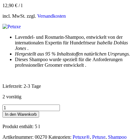
12,90
€
/
l
incl. MwSt. zzgl.
Versandkosten
Lavendel- und Rosmarin-Shampoo, entwickelt von der
internationalen Expertin für Hundefriseur
Isabella Doblas
Jones
.
Hergestellt aus 95 % Inhaltsstoffen natürlichen Ursprungs.
Dieses Shampoo wurde speziell für die Anforderungen
professioneller Groomer entwickelt .
Lieferzeit:
2-3 Tage
2 vorrätig
Petuxe®
Lavendel
In den Warenkorb
und
Rosmarin
Produkt enthält: 5
l
Shampoo
für
Artikelnummer:
00270
Kategorien:
Petuxe®
,
Petuxe
,
Shampoo