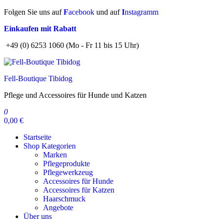
Zum
Folgen Sie uns auf
F
acebook
und auf
I
nstagramm
Inhalt
Einkaufen mit Rabatt
springen
+49 (0) 6253 1060 (Mo - Fr 11 bis 15 Uhr)
Fell-Boutique Tibidog
Pflege und Accessoires für Hunde und Katzen
0
0,00 €
Startseite
Shop Kategorien
Marken
Pflegeprodukte
Pflegewerkzeug
Accessoires für Hunde
Accessoires für Katzen
Haarschmuck
Angebote
Über uns