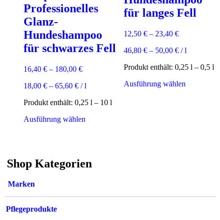
auf
Professionelles
für langes Fell
der
Glanz-
Produktsei
gewählt
Hundeshampoo
12,50
€
–
23,40
€
werden
für schwarzes Fell
46,80
€
–
50,00
€
/
l
Produkt enthält: 0,25
l
– 0,5
l
16,40
€
–
180,00
€
Dieses
Ausführung wählen
18,00
€
–
65,60
€
/
l
Produkt
weist
Produkt enthält: 0,25
l
– 10
l
mehrere
Dieses
Varianten
Ausführung wählen
Produkt
auf.
weist
Die
mehrere
Optionen
Varianten
können
Shop Kategorien
auf.
auf
Die
der
Optionen
Produktsei
Marken
können
gewählt
auf
werden
der
Pflegeprodukte
Produktseite