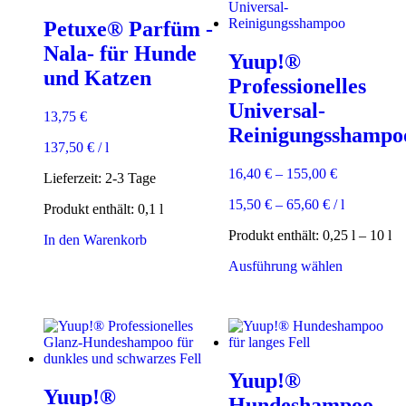
Petuxe® Parfüm -
Nala- für Hunde
Yuup!®
und Katzen
Professionelles
Universal-
13,75
€
Reinigungsshampo
137,50
€
/
l
16,40
€
–
155,00
€
Lieferzeit:
2-3 Tage
15,50
€
–
65,60
€
/
l
Produkt enthält: 0,1
l
Produkt enthält: 0,25
l
– 10
l
In den Warenkorb
Dieses
Ausführung wählen
Produkt
weist
mehrere
Varianten
auf.
Die
Yuup!®
Optionen
Yuup!®
können
Hundeshampoo