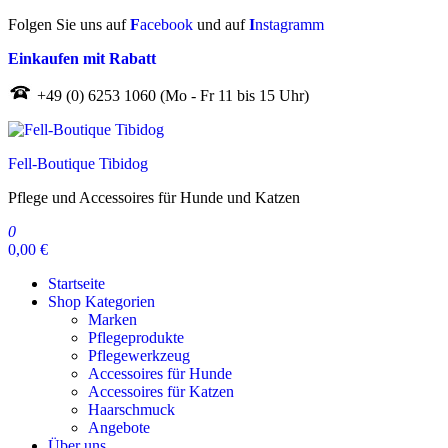
Zum
Folgen Sie uns auf
F
acebook
und auf
I
nstagramm
Inhalt
Einkaufen mit Rabatt
springen
+49 (0) 6253 1060 (Mo - Fr 11 bis 15 Uhr)
Fell-Boutique Tibidog
Pflege und Accessoires für Hunde und Katzen
0
0,00 €
Startseite
Shop Kategorien
Marken
Pflegeprodukte
Pflegewerkzeug
Accessoires für Hunde
Accessoires für Katzen
Haarschmuck
Angebote
Über uns