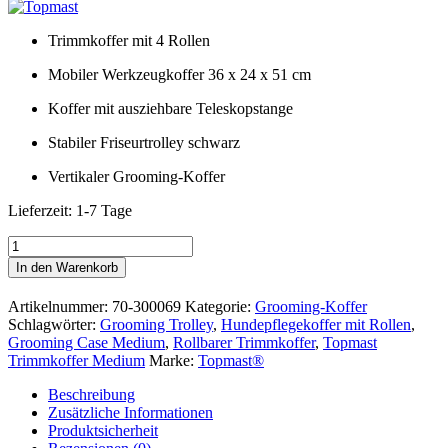
Trimmkoffer mit 4 Rollen
Mobiler Werkzeugkoffer 36 x 24 x 51 cm
Koffer mit ausziehbare Teleskopstange
Stabiler Friseurtrolley schwarz
Vertikaler Grooming-Koffer
Lieferzeit:
1-7 Tage
Trimmkoffer
Medium
In den Warenkorb
Menge
Artikelnummer:
70-300069
Kategorie:
Grooming-Koffer
Schlagwörter:
Grooming Trolley
,
Hundepflegekoffer mit Rollen
,
Grooming Case Medium
,
Rollbarer Trimmkoffer
,
Topmast
Trimmkoffer Medium
Marke:
Topmast®
Beschreibung
Zusätzliche Informationen
Produktsicherheit