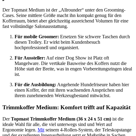
Der Topmast Medium ist der „Allrounder“ unter den Grooming-
Cases. Seine mittlere Größe macht ihn kompakt genug für den
Kofferraum, bietet aber gleichzeitig ausreichend Volumen für eine
fast vollständige Salonausstattung.
Für mobile Groomer:
Ersetzen Sie schwere Taschen durch
diesen Trolley. Er wirkt beim Kundenbesuch
hochprofessionell und organisiert.
Für Aussteller:
Auf einer Dog Show ist Platz oft
Mangelware. Die vertikale Bauweise des Koffers nutzt die
Höhe statt der Breite, was in engen Vorbereitungsringen ideal
ist.
Für die Ausbildung:
Angehende Hundefriseure haben hier
einen Koffer, der mit ihren wachsenden Ansprüchen und
ihrem zunehmenden Werkzeugbestand mitwächst.
Trimmkoffer Medium
: Komfort trifft auf Kapazität
Der
Topmast Trimmkoffer Medium (36 x 24 x 51 cm)
ist die
ideale Wahl für alle, die viel unterwegs sind und Wert auf
Ergonomie legen.
Mit
seinem 4-Rollen-System, der Teleskopstange
und der exzellenten Innenaufteilung setzt er Maßstäbe in Sachen