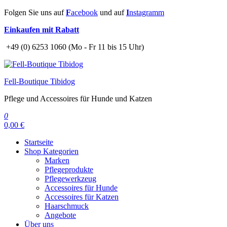
Zum
Folgen Sie uns auf
F
acebook
und auf
I
nstagramm
Inhalt
Einkaufen mit Rabatt
springen
+49 (0) 6253 1060 (Mo - Fr 11 bis 15 Uhr)
Fell-Boutique Tibidog
Pflege und Accessoires für Hunde und Katzen
0
0,00 €
Startseite
Shop Kategorien
Marken
Pflegeprodukte
Pflegewerkzeug
Accessoires für Hunde
Accessoires für Katzen
Haarschmuck
Angebote
Über uns