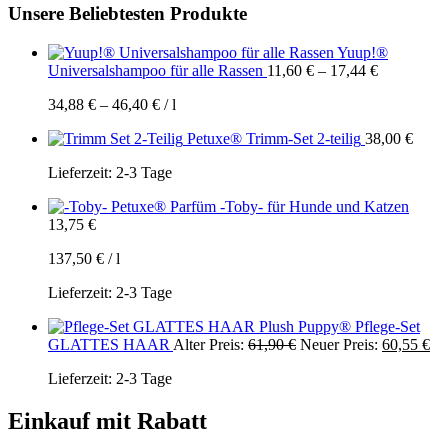
Unsere Beliebtesten Produkte
Yuup!®
Universalshampoo für alle Rassen
11,60
€
–
17,44
€
34,88
€
–
46,40
€
/
l
Petuxe® Trimm-Set 2-teilig
38,00
€
Lieferzeit:
2-3 Tage
Petuxe® Parfüm -Toby- für Hunde und Katzen
13,75
€
137,50
€
/
l
Lieferzeit:
2-3 Tage
Plush Puppy® Pflege-Set
Ursprünglicher
Ak
GLATTES HAAR
Alter Preis:
61,90
€
Neuer Preis:
60,55
€
Preis
Pre
Lieferzeit:
2-3 Tage
war:
ist:
61,90 €
60
Einkauf mit Rabatt