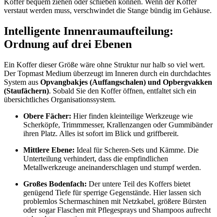
Koffer bequem ziehen oder schieben können. Wenn der Koffer
verstaut werden muss, verschwindet die Stange bündig im Gehäuse.
Intelligente Innenraumaufteilung:
Ordnung auf drei Ebenen
Ein Koffer dieser Größe wäre ohne Struktur nur halb so viel wert.
Der Topmast Medium überzeugt im Inneren durch ein durchdachtes
System aus
Opvangbakjes (Auffangschalen) und Opbergvakken
(Staufächern)
. Sobald Sie den Koffer öffnen, entfaltet sich ein
übersichtliches Organisationssystem.
Obere Fächer:
Hier finden kleinteilige Werkzeuge wie
Scherköpfe, Trimmmesser, Krallenzangen oder Gummibänder
ihren Platz. Alles ist sofort im Blick und griffbereit.
Mittlere Ebene:
Ideal für Scheren-Sets und Kämme. Die
Unterteilung verhindert, dass die empfindlichen
Metallwerkzeuge aneinanderschlagen und stumpf werden.
Großes Bodenfach:
Der untere Teil des Koffers bietet
genügend Tiefe für sperrige Gegenstände. Hier lassen sich
problemlos Schermaschinen mit Netzkabel, größere Bürsten
oder sogar Flaschen mit Pflegesprays und Shampoos aufrecht