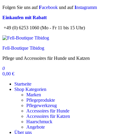
Zum
Folgen Sie uns auf
F
acebook
und auf
I
nstagramm
Inhalt
Einkaufen mit Rabatt
springen
+49 (0) 6253 1060 (Mo - Fr 11 bis 15 Uhr)
Fell-Boutique Tibidog
Pflege und Accessoires für Hunde und Katzen
0
0,00 €
Startseite
Shop Kategorien
Marken
Pflegeprodukte
Pflegewerkzeug
Accessoires für Hunde
Accessoires für Katzen
Haarschmuck
Angebote
Über uns