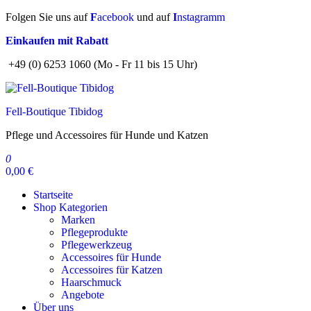
Zum
Folgen Sie uns auf
F
acebook
und auf
I
nstagramm
Inhalt
Einkaufen mit Rabatt
springen
+49 (0) 6253 1060 (Mo - Fr 11 bis 15 Uhr)
Fell-Boutique Tibidog
Pflege und Accessoires für Hunde und Katzen
0
0,00 €
Startseite
Shop Kategorien
Marken
Pflegeprodukte
Pflegewerkzeug
Accessoires für Hunde
Accessoires für Katzen
Haarschmuck
Angebote
Über uns