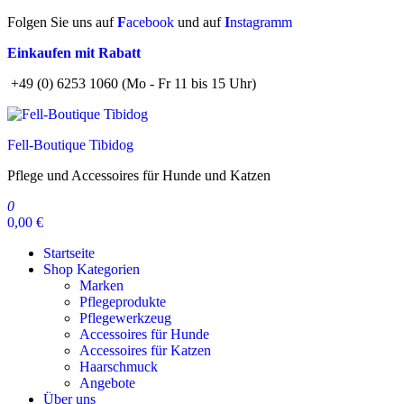
Zum
Folgen Sie uns auf
F
acebook
und auf
I
nstagramm
Inhalt
Einkaufen mit Rabatt
springen
+49 (0) 6253 1060 (Mo - Fr 11 bis 15 Uhr)
Fell-Boutique Tibidog
Pflege und Accessoires für Hunde und Katzen
0
0,00 €
Startseite
Shop Kategorien
Marken
Pflegeprodukte
Pflegewerkzeug
Accessoires für Hunde
Accessoires für Katzen
Haarschmuck
Angebote
Über uns