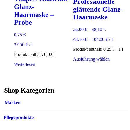
Professionelle
Glanz-
glättende Glanz-
Haarmaske –
Haarmaske
Probe
26,00
€
–
48,10
€
0,75
€
48,10
€
–
104,00
€
/
l
37,50
€
/
l
Produkt enthält: 0,25
l
– 1
l
Produkt enthält: 0,02
l
Dieses
Ausführung wählen
Produkt
Weiterlesen
weist
mehrere
Varianten
auf.
Shop Kategorien
Die
Optionen
können
Marken
auf
der
Produktsei
Pflegeprodukte
gewählt
werden