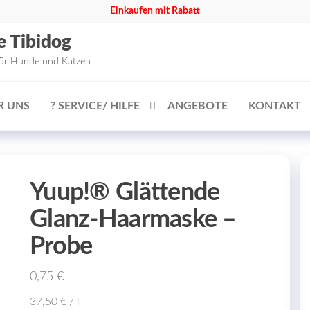
Einkaufen mit Rabatt
e Tibidog
für Hunde und Katzen
R UNS
? SERVICE/ HILFE
ANGEBOTE
KONTAKT
Yuup!® Glättende
Glanz-Haarmaske –
Probe
0,75
€
37,50
€
/
l