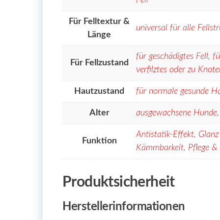
Fell
Für Felltextur &
universal für alle Fells
Länge
für geschädigtes Fell
,
fü
Für Fellzustand
verfilztes oder zu Knote
Hautzustand
für normale gesunde H
Alter
ausgewachsene Hunde
Antistatik-Effekt
,
Glanz
Funktion
Kämmbarkeit
,
Pflege & 
Produktsicherheit
Herstellerinformationen