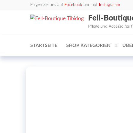
Zum
Folgen Sie uns auf
F
acebook
und auf
I
nstagramm
Inhalt
Fell-Boutiqu
springen
Pflege und Accessoires 
STARTSEITE
SHOP KATEGORIEN
ÜBE