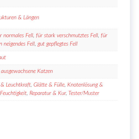
trukturen & Längen
r normales Fell
,
für stark verschmutztes Fell
,
für
n neigendes Fell
,
gut gepflegtes Fell
aut
,
ausgewachsene Katzen
 & Leuchtkraft
,
Glätte & Fülle
,
Knotenlösung &
Feuchtigkeit
,
Reparatur & Kur
,
Tester/Muster