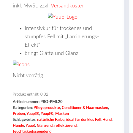
inkl. MwSt. zzgl.
Versandkosten
Intensivkur für trockenes und
stumpfes Fell mit „Laminierungs-
Effekt“
bringt Glätte und Glanz.
Nicht vorrätig
Produkt enthält: 0,02
l
Artikelnummer:
PRO-PML20
Kategorien:
Pflegeprodukte
,
Conditioner & Haarmasken
,
Proben
,
Yuup!®
,
Yuup!®
,
Masken
Schlagwörter:
natürliche Farbe
,
ideal für dunkles Fell
,
Hund
,
Hunde
,
Yuup!
,
Glänzend
,
reflektierend
,
feuchtigkeitsspendend