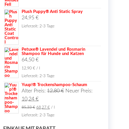
Plush Puppy® Anti Static Spray
24,95
€
Lieferzeit:
2-3 Tage
Petuxe® Lavendel und Rosmarin
Shampoo für Hunde und Katzen
64,50
€
12,90
€
/
l
Lieferzeit:
2-3 Tage
Yuup!® Trockenshampoo-Schaum
Ursprünglicher
Alter Preis:
12,80
€
Neuer Preis:
Aktueller
Preis
10,24
€
Preis
war:
85,33
€
68,27
€
/
l
ist:
12,80 €
Lieferzeit:
2-3 Tage
10,24 €.
EINKAUF MIT RABATT