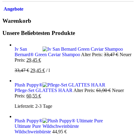
Angebote
Warenkorb
Unsere Beliebtesten Produkte
Iv San
Ursprüng
Bernard® Green Caviar Shampoo
Alter Preis:
33,47
€
Neuer
Aktueller
Preis
Preis:
29,45
€
Preis
war:
Ursprünglicher
Aktueller
33,47
€
29,45
€
/
l
ist:
33,47 €
Preis
Preis
29,45 €.
war:
ist:
Plush Puppy®
33,47 €
29,45 €.
Ursprünglic
Pflege-Set GLATTES HAAR
Alter Preis:
61,90
€
Neuer
Aktueller
Preis
Preis:
60,55
€
Preis
war:
Lieferzeit:
2-3 Tage
ist:
61,90 €
60,55 €.
Plush Puppy®
Ultimate Pure
Wildschweinbürste
44,95
€