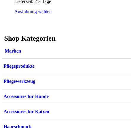
Lieferzeit:
2-3 Tage
Dieses
Ausführung wählen
Produkt
weist
mehrere
Varianten
Shop Kategorien
auf.
Die
Optionen
Marken
können
auf
der
Pflegeprodukte
Produktseite
gewählt
werden
Pflegewerkzeug
Accessoires für Hunde
Accessoires für Katzen
Haarschmuck