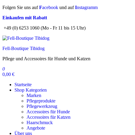
Zum
Folgen Sie uns auf
F
acebook
und auf
I
nstagramm
Inhalt
Einkaufen mit Rabatt
springen
+49 (0) 6253 1060 (Mo - Fr 11 bis 15 Uhr)
Fell-Boutique Tibidog
Pflege und Accessoires für Hunde und Katzen
0
0,00 €
Startseite
Shop Kategorien
Marken
Pflegeprodukte
Pflegewerkzeug
Accessoires für Hunde
Accessoires für Katzen
Haarschmuck
Angebote
Über uns