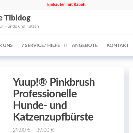
Einkaufen mit Rabatt
e Tibidog
für Hunde und Katzen
R UNS
? SERVICE/ HILFE
ANGEBOTE
KONTAKT
Yuup!® Pinkbrush
Professionelle
Hunde- und
Katzenzupfbürste
29,00
€
–
39,00
€