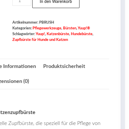
In den Warenkorb
®
Pinkbrush
Professionelle
Artikelnummer:
PBRUSH
Kategorien:
Pflegewerkzeuge
,
Bürsten
,
Yuup!®
Hunde-
Schlagwörter:
Yuup!
,
Katzenbürste
,
Hundebürste
,
und
Zupfbürste für Hunde und Katzen
Katzenzupfbürste
Menge
e Informationen
Produktsicherheit
zensionen (0)
atzenzupfbürste
lle Zupfbürste, die speziell für die Pflege von