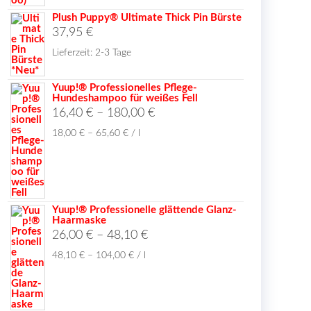
Plush Puppy® Ultimate Thick Pin Bürste
37,95
€
Lieferzeit:
2-3 Tage
Yuup!® Professionelles Pflege-
Hundeshampoo für weißes Fell
16,40
€
–
180,00
€
18,00
€
–
65,60
€
/
l
Yuup!® Professionelle glättende Glanz-
Haarmaske
26,00
€
–
48,10
€
48,10
€
–
104,00
€
/
l