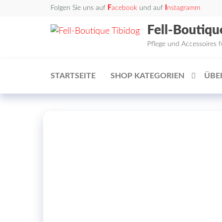
Zum
Folgen Sie uns auf
F
acebook
und auf
I
nstagramm
Inhalt
Fell-Boutiqu
springen
Pflege und Accessoires 
STARTSEITE
SHOP KATEGORIEN
ÜBE