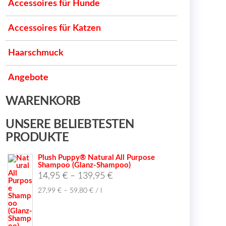
Accessoires für Hunde
Accessoires für Katzen
Haarschmuck
Angebote
WARENKORB
UNSERE BELIEBTESTEN
PRODUKTE
Plush Puppy® Natural All Purpose
Shampoo (Glanz-Shampoo)
14,95
€
–
139,95
€
27,99
€
–
59,80
€
/
l