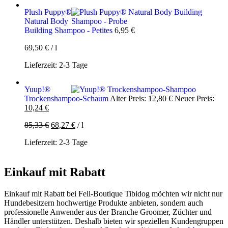
Plush Puppy®
Natural Body
Building Shampoo - Petites
6,95
€
69,50
€
/
l
Lieferzeit:
2-3 Tage
Yuup!®
Ursprünglicher
Trockenshampoo-Schaum
Alter Preis:
12,80
€
Neuer Preis:
Aktueller
Preis
10,24
€
Preis
war:
85,33
€
68,27
€
/
l
ist:
12,80 €
10,24 €.
Lieferzeit:
2-3 Tage
Einkauf mit Rabatt
Einkauf mit Rabatt bei Fell-Boutique Tibidog möchten wir nicht nur
Hundebesitzern hochwertige Produkte anbieten, sondern auch
professionelle Anwender aus der Branche Groomer, Züchter und
Händler unterstützen. Deshalb bieten wir speziellen Kundengruppen