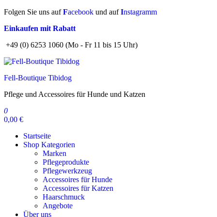
Zum
Folgen Sie uns auf
F
acebook
und auf
I
nstagramm
Inhalt
Einkaufen mit Rabatt
springen
+49 (0) 6253 1060 (Mo - Fr 11 bis 15 Uhr)
Fell-Boutique Tibidog
Pflege und Accessoires für Hunde und Katzen
0
0,00 €
Startseite
Shop Kategorien
Marken
Pflegeprodukte
Pflegewerkzeug
Accessoires für Hunde
Accessoires für Katzen
Haarschmuck
Angebote
Über uns