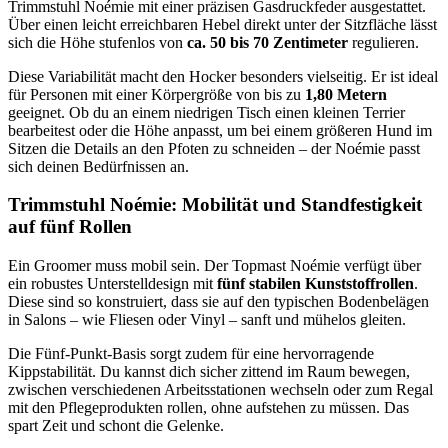
Trimmstuhl Noémie mit einer präzisen Gasdruckfeder ausgestattet.
Über einen leicht erreichbaren Hebel direkt unter der Sitzfläche lässt
sich die Höhe stufenlos von
ca. 50 bis 70 Zentimeter
regulieren.
Diese Variabilität macht den Hocker besonders vielseitig. Er ist ideal
für Personen mit einer Körpergröße von bis zu
1,80 Metern
geeignet. Ob du an einem niedrigen Tisch einen kleinen Terrier
bearbeitest oder die Höhe anpasst, um bei einem größeren Hund im
Sitzen die Details an den Pfoten zu schneiden – der Noémie passt
sich deinen Bedürfnissen an.
Trimmstuhl Noémie: Mobilität und Standfestigkeit
auf fünf Rollen
Ein Groomer muss mobil sein. Der Topmast Noémie verfügt über
ein robustes Unterstelldesign mit
fünf stabilen Kunststoffrollen
.
Diese sind so konstruiert, dass sie auf den typischen Bodenbelägen
in Salons – wie Fliesen oder Vinyl – sanft und mühelos gleiten.
Die Fünf-Punkt-Basis sorgt zudem für eine hervorragende
Kippstabilität. Du kannst dich sicher zittend im Raum bewegen,
zwischen verschiedenen Arbeitsstationen wechseln oder zum Regal
mit den Pflegeprodukten rollen, ohne aufstehen zu müssen. Das
spart Zeit und schont die Gelenke.