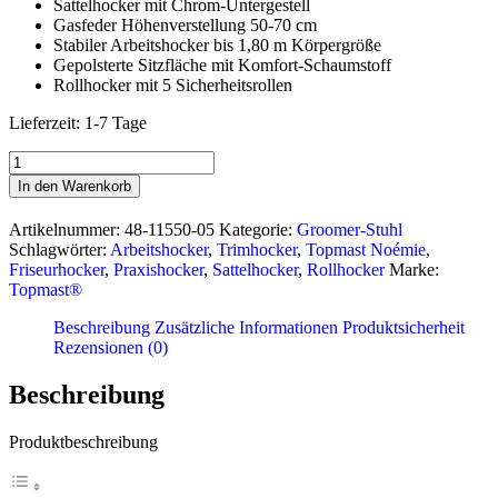
Sattelhocker mit Chrom-Untergestell
Gasfeder Höhenverstellung 50-70 cm
Stabiler Arbeitshocker bis 1,80 m Körpergröße
Gepolsterte Sitzfläche mit Komfort-Schaumstoff
Rollhocker mit 5 Sicherheitsrollen
Lieferzeit:
1-7 Tage
Trimmstuhl
Noémie
In den Warenkorb
Menge
Artikelnummer:
48-11550-05
Kategorie:
Groomer-Stuhl
Schlagwörter:
Arbeitshocker
,
Trimhocker
,
Topmast Noémie
,
Friseurhocker
,
Praxishocker
,
Sattelhocker
,
Rollhocker
Marke:
Topmast®
Beschreibung
Zusätzliche Informationen
Produktsicherheit
Rezensionen (0)
Beschreibung
Produktbeschreibung