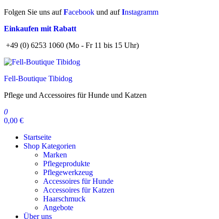
Zum
Folgen Sie uns auf
F
acebook
und auf
I
nstagramm
Inhalt
Einkaufen mit Rabatt
springen
+49 (0) 6253 1060 (Mo - Fr 11 bis 15 Uhr)
Fell-Boutique Tibidog
Pflege und Accessoires für Hunde und Katzen
0
0,00 €
Startseite
Shop Kategorien
Marken
Pflegeprodukte
Pflegewerkzeug
Accessoires für Hunde
Accessoires für Katzen
Haarschmuck
Angebote
Über uns