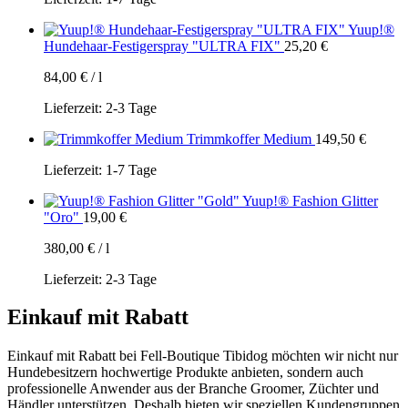
Yuup!®
Hundehaar-Festigerspray "ULTRA FIX"
25,20
€
84,00
€
/
l
Lieferzeit:
2-3 Tage
Trimmkoffer Medium
149,50
€
Lieferzeit:
1-7 Tage
Yuup!® Fashion Glitter
"Oro"
19,00
€
380,00
€
/
l
Lieferzeit:
2-3 Tage
Einkauf mit Rabatt
Einkauf mit Rabatt bei Fell-Boutique Tibidog möchten wir nicht nur
Hundebesitzern hochwertige Produkte anbieten, sondern auch
professionelle Anwender aus der Branche Groomer, Züchter und
Händler unterstützen. Deshalb bieten wir speziellen Kundengruppen