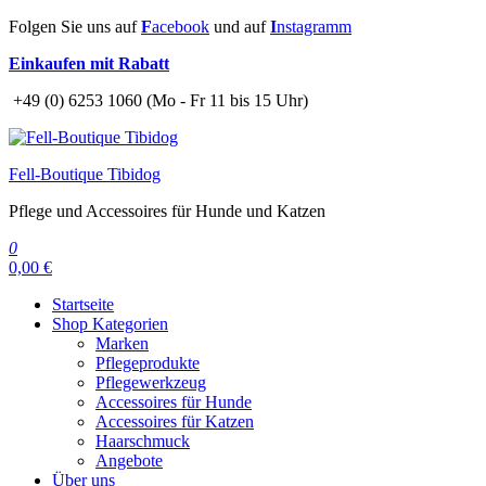
Zum
Folgen Sie uns auf
F
acebook
und auf
I
nstagramm
Inhalt
Einkaufen mit Rabatt
springen
+49 (0) 6253 1060 (Mo - Fr 11 bis 15 Uhr)
Fell-Boutique Tibidog
Pflege und Accessoires für Hunde und Katzen
0
0,00 €
Startseite
Shop Kategorien
Marken
Pflegeprodukte
Pflegewerkzeug
Accessoires für Hunde
Accessoires für Katzen
Haarschmuck
Angebote
Über uns