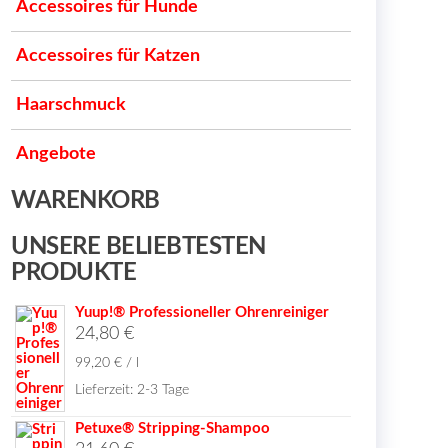
Accessoires für Hunde
Accessoires für Katzen
Haarschmuck
Angebote
WARENKORB
UNSERE BELIEBTESTEN
PRODUKTE
Yuup!® Professioneller Ohrenreiniger
24,80
€
99,20
€
/
l
Lieferzeit:
2-3 Tage
Petuxe® Stripping-Shampoo