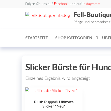
Zum
Folgen Sie uns auf
F
acebook
und auf
I
nstagramm
Inhalt
Fell-Boutiqu
springen
Pflege und Accessoires 
STARTSEITE
SHOP KATEGORIEN
ÜBE
Slicker Bürste für Hu
Einzelnes Ergebnis wird angezeigt
Plush Puppy® Ultimate
Slicker *Neu*