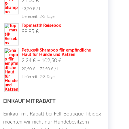
21,60
€
43,20
€
/
l
Lieferzeit:
2-3 Tage
Topmast® Reisebox
99,95
€
Petuxe® Shampoo für empfindliche
Haut für Hunde und Katzen
2,24
€
–
102,50
€
20,50
€
–
72,50
€
/
l
Lieferzeit:
2-3 Tage
EINKAUF MIT RABATT
Einkauf mit Rabatt bei Fell-Boutique Tibidog
möchten wir nicht nur Hundebesitzern