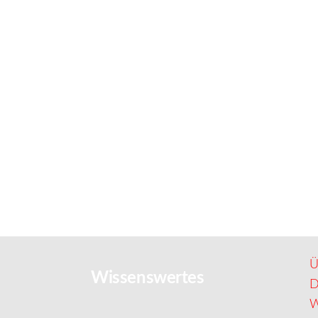
Ü
Wissenswertes
D
W