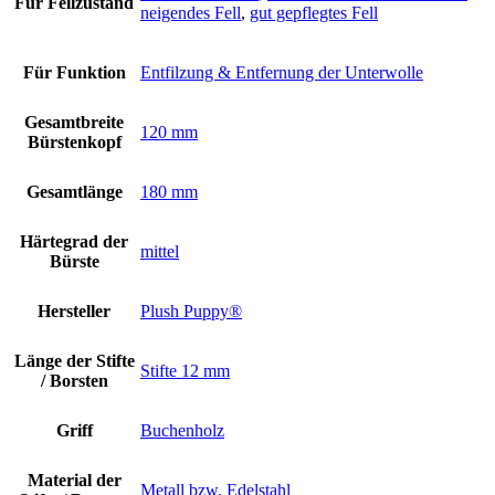
Für Fellzustand
neigendes Fell
,
gut gepflegtes Fell
Für Funktion
Entfilzung & Entfernung der Unterwolle
Gesamtbreite
120 mm
Bürstenkopf
Gesamtlänge
180 mm
Härtegrad der
mittel
Bürste
Hersteller
Plush Puppy®
Länge der Stifte
Stifte 12 mm
/ Borsten
Griff
Buchenholz
Material der
Metall bzw. Edelstahl