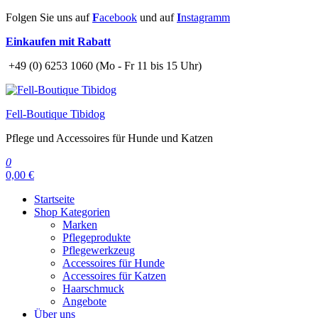
Zum
Folgen Sie uns auf
F
acebook
und auf
I
nstagramm
Inhalt
Einkaufen mit Rabatt
springen
+49 (0) 6253 1060 (Mo - Fr 11 bis 15 Uhr)
Fell-Boutique Tibidog
Pflege und Accessoires für Hunde und Katzen
0
0,00 €
Startseite
Shop Kategorien
Marken
Pflegeprodukte
Pflegewerkzeug
Accessoires für Hunde
Accessoires für Katzen
Haarschmuck
Angebote
Über uns