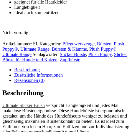
geeignet für alle Haarkleider
Langlebigkeit
Ideal auch zum entfilzen
Nicht vorrätig
Artikelnummer:
SL
Kategorien:
Pflegewerkzeuge
,
Bürsten
,
Plush
Puppy®
,
Ultimate Range
,
Bürsten & Kämme
,
Plush Puppy®
Ultimate Range
Schlagwörter:
Slicker Bürste
,
Plush Puppy
,
Slicker
Bürste für Hunde und Katzen
,
Zupfbürste
Beschreibung
Zusätzliche Informationen
Rezensionen (0)
Beschreibung
Ultimate Slicker Brush
verspricht Langlebigkeit und jedes Mal
makellose Bürstenergebnisse. Diese Hundebürste ist ergonomisch
gestaltet, um die Hände des Hundefriseurs weniger zu belasten und
gleichzeitig maximalen Bürstenkontakt zu bieten. Es ist ideal zum
Entfernen von losem Haar, zum Entfilzen und zur Individualisierung
aller Fellarten unterschiedlicher Art und Länge.