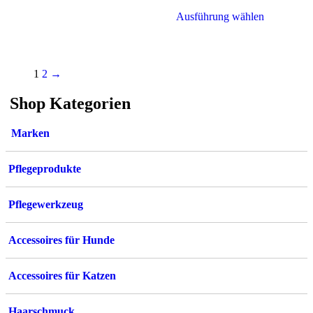
weist
Dieses
Ausführung wählen
mehrere
Produkt
Varianten
weist
auf.
mehrere
Die
Varianten
Optionen
1
2
→
auf.
können
Die
auf
Shop Kategorien
Optionen
der
können
Produktseite
auf
Marken
gewählt
der
werden
Produktsei
gewählt
Pflegeprodukte
werden
Pflegewerkzeug
Accessoires für Hunde
Accessoires für Katzen
Haarschmuck