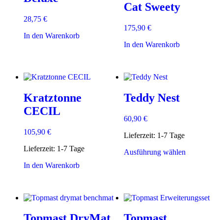
Cat Sweety
28,75
€
175,90
€
In den Warenkorb
In den Warenkorb
Kratztonne
Teddy Nest
CECIL
60,90
€
105,90
€
Lieferzeit:
1-7 Tage
Lieferzeit:
1-7 Tage
Dieses
Ausführung wählen
Produkt
In den Warenkorb
weist
mehrere
Varianten
auf.
Die
Optionen
Topmast DryMat
Topmast