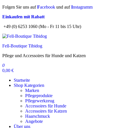
Zum
Folgen Sie uns auf
F
acebook
und auf
I
nstagramm
Inhalt
Einkaufen mit Rabatt
springen
+49 (0) 6253 1060 (Mo - Fr 11 bis 15 Uhr)
Fell-Boutique Tibidog
Pflege und Accessoires für Hunde und Katzen
0
0,00 €
Startseite
Shop Kategorien
Marken
Pflegeprodukte
Pflegewerkzeug
Accessoires für Hunde
Accessoires für Katzen
Haarschmuck
Angebote
Über uns