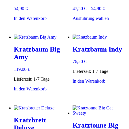
54,90
€
47,50
€
–
54,90
€
Dieses
In den Warenkorb
Ausführung wählen
Produkt
weist
mehrere
Varianten
auf.
Kratzbaum Big
Kratzbaum Indy
Die
Optionen
Amy
können
76,20
€
auf
119,00
€
der
Lieferzeit:
1-7 Tage
Produktsei
Lieferzeit:
1-7 Tage
gewählt
In den Warenkorb
werden
In den Warenkorb
Kratzbrett
Kratztonne Big
Deluxe