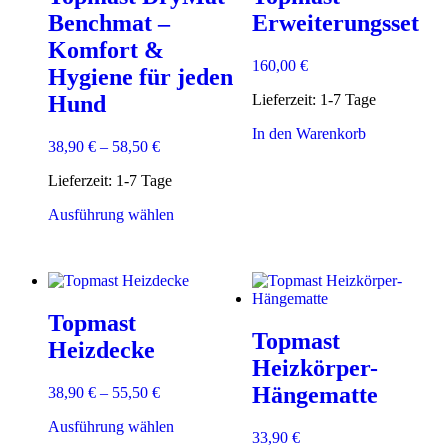
können
Benchmat –
Erweiterungsset
auf
der
Komfort &
Produktsei
160,00
€
Hygiene für jeden
gewählt
werden
Lieferzeit:
1-7 Tage
Hund
In den Warenkorb
38,90
€
–
58,50
€
Lieferzeit:
1-7 Tage
Dieses
Ausführung wählen
Produkt
weist
mehrere
Varianten
auf.
Topmast
Die
Topmast
Optionen
Heizdecke
können
Heizkörper-
auf
Hängematte
38,90
€
–
55,50
€
der
Produktseite
Dieses
Ausführung wählen
gewählt
33,90
€
Produkt
werden