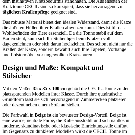
dem instinktiven Kratzbedürfnis standhalten. Die Außenseiten der
Kratztonne CECIL sind so konzipiert, dass sie hervorragend zur
täglichen Krallenpflege
geeignet sind.
Das robuste Material bietet den idealen Widerstand, damit die Katze
die äußeren Hüllen ihrer Krallen abwetzen kann. Dies ist für das
Wohlbefinden der Tiere essenziell. Da die Tonne stabil auf dem
Boden steht, kann sich Ihr Stubentiger beim Kratzen voll
dagegenlehnen oder sich daran hochziehen. Das schont nicht nur die
Krallen der Katze, sondern bewahrt auch Ihre Tapeten, Vorhänge
und Polstermöbel vor ungewollten Kratzspuren.
Design und Maße: Kompakt und
Stilsicher
Mit den Maßen
35 x 35 x 100 cm
gehört die CECIL-Tonne zu den
platzsparenden Modellen ihrer Klasse. Durch ihre quadratische
Grundform lässt sie sich hervorragend in Zimmerecken platzieren
oder dezent neben einem Sofa aufstellen.
Die Farbwahl in
Beige
ist ein bewusster Design-Vorteil. Beige ist
eine warme, neutrale Farbe, die Ruhe ausstrahlt und sich nahtlos in
moderne, skandinavische oder klassische Einrichtungsstile einfügt.
Im Gegensatz zu dunkleren Modellen wirkt die CECIL-Tonne im