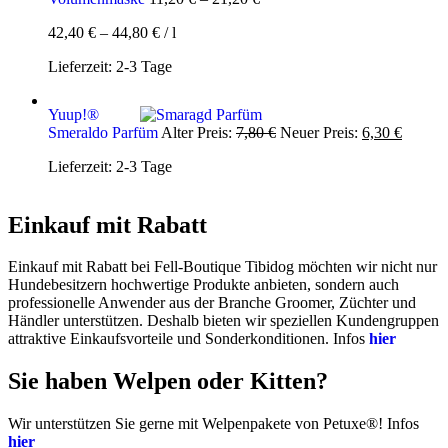
42,40
€
–
44,80
€
/
l
Lieferzeit:
2-3 Tage
Yuup!®
Ursprünglicher
Aktuell
Smeraldo Parfüm
Alter Preis:
7,80
€
Neuer Preis:
6,30
€
Preis
Preis
Lieferzeit:
2-3 Tage
war:
ist:
7,80 €
6,30 €.
Einkauf mit Rabatt
Einkauf mit Rabatt bei Fell-Boutique Tibidog möchten wir nicht nur
Hundebesitzern hochwertige Produkte anbieten, sondern auch
professionelle Anwender aus der Branche Groomer, Züchter und
Händler unterstützen. Deshalb bieten wir speziellen Kundengruppen
attraktive Einkaufsvorteile und Sonderkonditionen. Infos
hier
Sie haben Welpen oder Kitten?
Wir unterstützen Sie gerne mit Welpenpakete von Petuxe®! Infos
hier