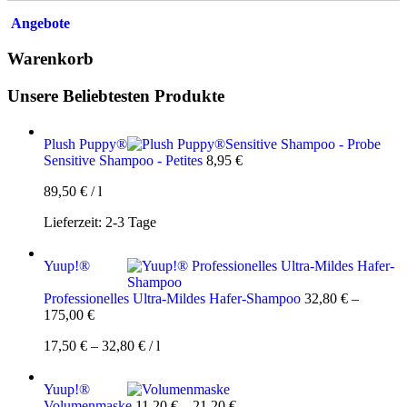
Angebote
Warenkorb
Unsere Beliebtesten Produkte
Plush Puppy®
Sensitive Shampoo - Petites
8,95
€
89,50
€
/
l
Lieferzeit:
2-3 Tage
Yuup!®
Professionelles Ultra-Mildes Hafer-Shampoo
32,80
€
–
175,00
€
17,50
€
–
32,80
€
/
l
Yuup!®
Volumenmaske
11,20
€
–
21,20
€