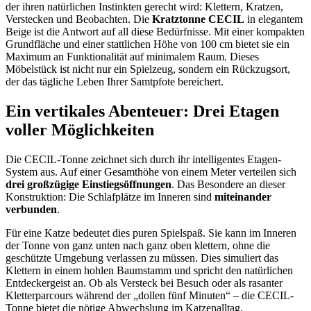
der ihren natürlichen Instinkten gerecht wird: Klettern, Kratzen,
Verstecken und Beobachten. Die
Kratztonne CECIL
in elegantem
Beige ist die Antwort auf all diese Bedürfnisse. Mit einer kompakten
Grundfläche und einer stattlichen Höhe von 100 cm bietet sie ein
Maximum an Funktionalität auf minimalem Raum. Dieses
Möbelstück ist nicht nur ein Spielzeug, sondern ein Rückzugsort,
der das tägliche Leben Ihrer Samtpfote bereichert.
Ein vertikales Abenteuer: Drei Etagen
voller Möglichkeiten
Die CECIL-Tonne zeichnet sich durch ihr intelligentes Etagen-
System aus. Auf einer Gesamthöhe von einem Meter verteilen sich
drei großzügige Einstiegsöffnungen
. Das Besondere an dieser
Konstruktion: Die Schlafplätze im Inneren sind
miteinander
verbunden
.
Für eine Katze bedeutet dies puren Spielspaß. Sie kann im Inneren
der Tonne von ganz unten nach ganz oben klettern, ohne die
geschützte Umgebung verlassen zu müssen. Dies simuliert das
Klettern in einem hohlen Baumstamm und spricht den natürlichen
Entdeckergeist an. Ob als Versteck bei Besuch oder als rasanter
Kletterparcours während der „dollen fünf Minuten“ – die CECIL-
Tonne bietet die nötige Abwechslung im Katzenalltag.