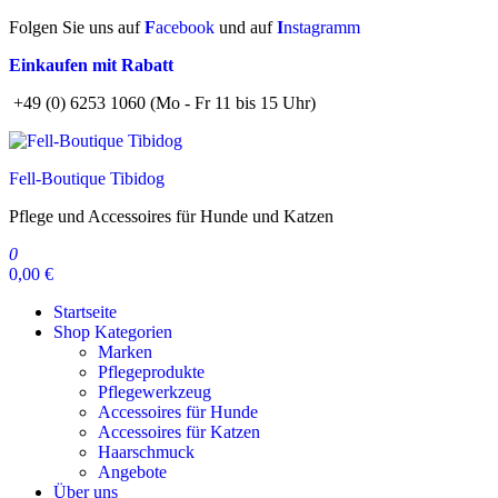
Zum
Folgen Sie uns auf
F
acebook
und auf
I
nstagramm
Inhalt
Einkaufen mit Rabatt
springen
+49 (0) 6253 1060 (Mo - Fr 11 bis 15 Uhr)
Fell-Boutique Tibidog
Pflege und Accessoires für Hunde und Katzen
0
0,00 €
Startseite
Shop Kategorien
Marken
Pflegeprodukte
Pflegewerkzeug
Accessoires für Hunde
Accessoires für Katzen
Haarschmuck
Angebote
Über uns