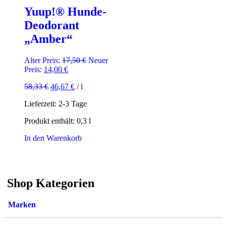
Yuup!® Hunde-
Deodorant
„Amber“
Ursprünglicher
Alter Preis:
17,50
€
Neuer
Aktueller
Preis
Preis:
14,00
€
Preis
war:
58,33
€
46,67
€
/
l
ist:
17,50 €
14,00 €.
Lieferzeit:
2-3 Tage
Produkt enthält: 0,3
l
In den Warenkorb
Shop Kategorien
Marken