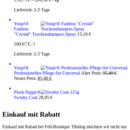
Lieferzeit:
2-3 Tage
Yuup!®
Fashion
"Crystal" Trockenshampoo-Spray
15,10
€
100,67
€
/
l
Lieferzeit:
2-3 Tage
Yuup!®
Ursprü
Professionelles Pflege-Set Universal
Alter Preis:
95,40
€
Aktueller
Preis
Neuer Preis:
85,86
€
Preis
war:
ist:
95,40 
Plush Puppy®
85,86 €.
Swishy Coat
28,95
€
Einkauf mit Rabatt
Einkauf mit Rabatt bei Fell-Boutique Tibidog möchten wir nicht nur