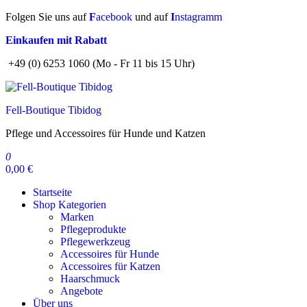
Zum
Folgen Sie uns auf
F
acebook
und auf
I
nstagramm
Inhalt
Einkaufen mit Rabatt
springen
+49 (0) 6253 1060 (Mo - Fr 11 bis 15 Uhr)
Fell-Boutique Tibidog
Pflege und Accessoires für Hunde und Katzen
0
0,00 €
Startseite
Shop Kategorien
Marken
Pflegeprodukte
Pflegewerkzeug
Accessoires für Hunde
Accessoires für Katzen
Haarschmuck
Angebote
Über uns