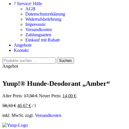
? Service/ Hilfe
AGB
Datenschutzerklärung
Widerrufsbelehrung
Impressum
Versandkosten
Zahlungsarten
Einkauf mit Rabatt
Angebote
Kontakt
Suchen
Suchen
nach:
Angebot
Yuup!® Hunde-Deodorant „Amber“
Ursprünglicher
Aktueller
Alter Preis:
17,50
€
Neuer Preis:
14,00
€
Preis
Preis
58,33
€
46,67
€
/
l
war:
ist:
17,50 €
14,00 €.
inkl. MwSt. zzgl.
Versandkosten