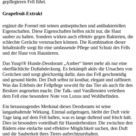
gepflegteren Fell führt.
Grapefruit-Extrakt
ergänzt die Formel mit seinen antiseptischen und antibakteriellen
Eigenschaften. Diese Eigenschaften helfen nicht nur, die Haut
sauber zu halten. Sondern wirken auch effektiv gegen Bakterien, die
schlechte Gerüche verursachen können. Die Kombination dieser
Inhaltsstoffe sorgt für eine umfassende Pflege und Schutz des Fells
und der Haut von Haustieren.
Das Yuup!® Hunde-Deodorant „Amber“ bietet mehr als nur eine
oberflächliche Duftabdeckung. Es bekämpft aktiv die Ursachen von
Gerüchen und sorgt gleichzeitig dafür, dass das Fell geschmeidig
und gesund bleibt. Der Duft selbst ist kostbar, elegant und raffiniert.
Was das Erlebnis der Fellpflege sowohl für das Tier als auch für den
Besitzer angenehm macht. Die Talk- und Vanillenoten verleihen
dem Fell eine besondere Note von Luxus und Wohlbefinden.
Ein herausragendes Merkmal dieses Deodorants ist seine
langanhaltende Wirkung. Einmal aufgetragen, bleibt der Duft viele
Tage lang auf dem Fell haften, was es lange duftend und frisch hält.
Dies ist besonders vorteilhaft für Haustierbesitzer. Die zwischen den
Bädern eine einfache und effektive Möglichkeit suchen, den Duft
und die Sauberkeit ihres Tieres aufrechtzuerhalten.