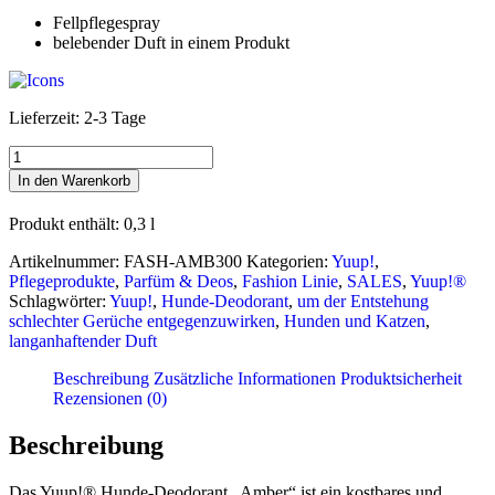
Fellpflegespray
belebender Duft in einem Produkt
Lieferzeit:
2-3 Tage
Yuup!
®
In den Warenkorb
Hunde-
Deodorant
Produkt enthält: 0,3
l
"Amber"
Menge
Artikelnummer:
FASH-AMB300
Kategorien:
Yuup!
,
Pflegeprodukte
,
Parfüm & Deos
,
Fashion Linie
,
SALES
,
Yuup!®
Schlagwörter:
Yuup!
,
Hunde-Deodorant
,
um der Entstehung
schlechter Gerüche entgegenzuwirken
,
Hunden und Katzen
,
langanhaftender Duft
Beschreibung
Zusätzliche Informationen
Produktsicherheit
Rezensionen (0)
Beschreibung
Das Yuup!® Hunde-Deodorant „Amber“ ist ein kostbares und