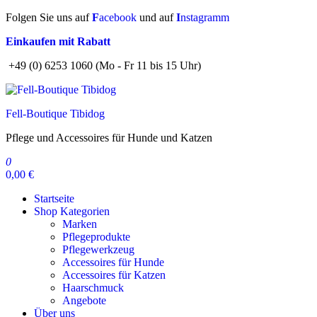
Zum
Folgen Sie uns auf
F
acebook
und auf
I
nstagramm
Inhalt
Einkaufen mit Rabatt
springen
+49 (0) 6253 1060 (Mo - Fr 11 bis 15 Uhr)
Fell-Boutique Tibidog
Pflege und Accessoires für Hunde und Katzen
0
0,00 €
Startseite
Shop Kategorien
Marken
Pflegeprodukte
Pflegewerkzeug
Accessoires für Hunde
Accessoires für Katzen
Haarschmuck
Angebote
Über uns