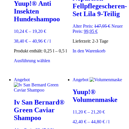
Yuup!® Anti
Fellpflegescheren-
Insekten
Set Lila 9-Teilig
Hundeshampoo
Ursprüngl
Alter Preis:
147,95
€
Neuer
Aktueller
Preis
10,24
€
–
19,20
€
Preis:
99,95
€
Preis
war:
38,40
€
–
40,96
€
/
l
Lieferzeit:
2-3 Tage
ist:
147,95 €
99,95 €.
Produkt enthält: 0,25
l
– 0,5
l
In den Warenkorb
Dieses
Ausführung wählen
Produkt
weist
mehrere
Angebot
Angebot
Varianten
auf.
Yuup!®
Die
Optionen
Volumenmaske
Iv San Bernard®
können
auf
Green Caviar
11,20
€
–
21,20
€
der
Shampoo
Produktseite
42,40
€
–
44,80
€
/
l
gewählt
werden