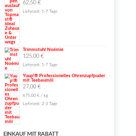
62,50
€
Lieferzeit:
1-7 Tage
Trimmstuhl Noémie
125,00
€
Lieferzeit:
1-7 Tage
Yuup!® Professionelles Ohrenzupfpuder
mit Teebaumöl
27,00
€
675,00
€
/
kg
Lieferzeit:
2-3 Tage
EINKAUF MIT RABATT