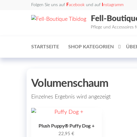
Zum
Folgen Sie uns auf
F
acebook
und auf
I
nstagramm
Inhalt
Fell-Boutiqu
springen
Pflege und Accessoires 
STARTSEITE
SHOP KATEGORIEN
ÜBE
Volumenschaum
Einzelnes Ergebnis wird angezeigt
Plush Puppy® Puffy Dog +
22,95
€