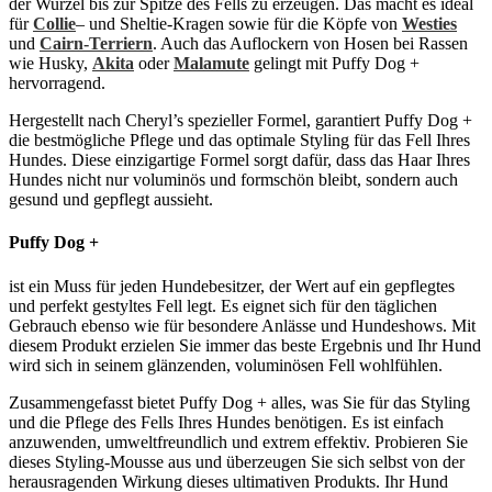
der Wurzel bis zur Spitze des Fells zu erzeugen. Das macht es ideal
für
Collie
– und Sheltie-Kragen sowie für die Köpfe von
Westies
und
Cairn-Terriern
. Auch das Auflockern von Hosen bei Rassen
wie Husky,
Akita
oder
Malamute
gelingt mit Puffy Dog +
hervorragend.
Hergestellt nach Cheryl’s spezieller Formel, garantiert Puffy Dog +
die bestmögliche Pflege und das optimale Styling für das Fell Ihres
Hundes. Diese einzigartige Formel sorgt dafür, dass das Haar Ihres
Hundes nicht nur voluminös und formschön bleibt, sondern auch
gesund und gepflegt aussieht.
Puffy Dog +
ist ein Muss für jeden Hundebesitzer, der Wert auf ein gepflegtes
und perfekt gestyltes Fell legt. Es eignet sich für den täglichen
Gebrauch ebenso wie für besondere Anlässe und Hundeshows. Mit
diesem Produkt erzielen Sie immer das beste Ergebnis und Ihr Hund
wird sich in seinem glänzenden, voluminösen Fell wohlfühlen.
Zusammengefasst bietet Puffy Dog + alles, was Sie für das Styling
und die Pflege des Fells Ihres Hundes benötigen. Es ist einfach
anzuwenden, umweltfreundlich und extrem effektiv. Probieren Sie
dieses Styling-Mousse aus und überzeugen Sie sich selbst von der
herausragenden Wirkung dieses ultimativen Produkts. Ihr Hund