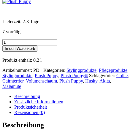
Lieferzeit:
2-3 Tage
7 vorrätig
Plush
Puppy®
In den Warenkorb
Puffy
Dog
Produkt enthält: 0,2
l
+
Menge
Artikelnummer:
PD+
Kategorien:
Stylingprodukte
,
Pflegeprodukte
,
Stylingprodukte
,
Plush Puppy
,
Plush Puppy®
Schlagwörter:
Collie
,
Cairnterrier
,
Volumenschaum
,
Plush Puppy
,
Husky
,
Akita
,
Malamute
Beschreibung
Zusätzliche Informationen
Produktsicherheit
Rezensionen (0)
Beschreibung