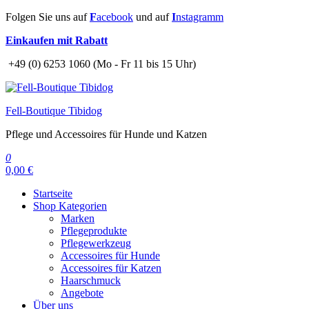
Zum
Folgen Sie uns auf
F
acebook
und auf
I
nstagramm
Inhalt
Einkaufen mit Rabatt
springen
+49 (0) 6253 1060 (Mo - Fr 11 bis 15 Uhr)
Fell-Boutique Tibidog
Pflege und Accessoires für Hunde und Katzen
0
0,00 €
Startseite
Shop Kategorien
Marken
Pflegeprodukte
Pflegewerkzeug
Accessoires für Hunde
Accessoires für Katzen
Haarschmuck
Angebote
Über uns