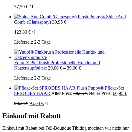
37,50
€
/
l
Plush Puppy® Shine And
Comb (Glanzspray)
30,95
€
123,80
€
/
l
Lieferzeit:
2-3 Tage
Yuup!® Pinkbrush Professionelle Hunde- und
Katzenzupfbürste
29,00
€
–
39,00
€
Lieferzeit:
2-3 Tage
Plush Puppy® Pflege-Set
Ursprünglicher
Ak
SPRÖDES HAAR
Alter Preis:
68,85
€
Neuer Preis:
66,95
€
Preis
Pr
98,36
€
95,64
€
/
l
war:
ist:
68,85 €
66
Einkauf mit Rabatt
Einkauf mit Rabatt bei Fell-Boutique Tibidog möchten wir nicht nur