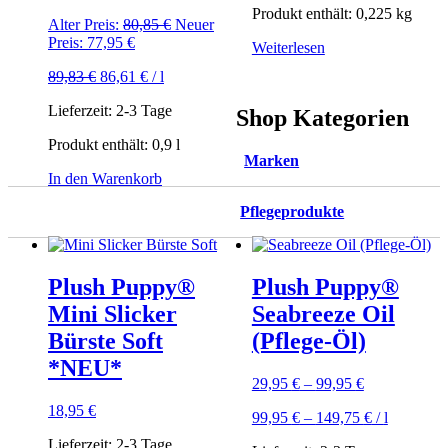
Produkt enthält: 0,225
kg
Ursprünglicher
Alter Preis:
80,85
€
Neuer
Aktueller
Preis
Preis:
77,95
€
Weiterlesen
Preis
war:
89,83
€
86,61
€
/
l
ist:
80,85 €
77,95 €.
Lieferzeit:
2-3 Tage
Shop Kategorien
Produkt enthält: 0,9
l
Marken
In den Warenkorb
Pflegeprodukte
Plush Puppy®
Plush Puppy®
Mini Slicker
Seabreeze Oil
Bürste Soft
(Pflege-Öl)
*NEU*
29,95
€
–
99,95
€
18,95
€
99,95
€
–
149,75
€
/
l
Lieferzeit:
2-3 Tage