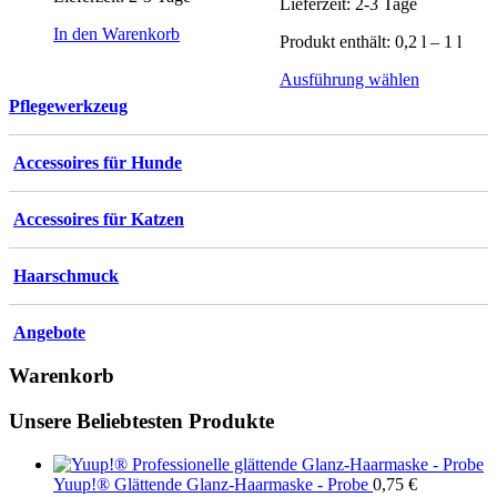
Lieferzeit:
2-3 Tage
In den Warenkorb
Produkt enthält: 0,2
l
– 1
l
Dieses
Ausführung wählen
Produkt
Pflegewerkzeug
weist
mehrere
Varianten
Accessoires für Hunde
auf.
Die
Optionen
Accessoires für Katzen
können
auf
Haarschmuck
der
Produktsei
gewählt
Angebote
werden
Warenkorb
Unsere Beliebtesten Produkte
Yuup!® Glättende Glanz-Haarmaske - Probe
0,75
€