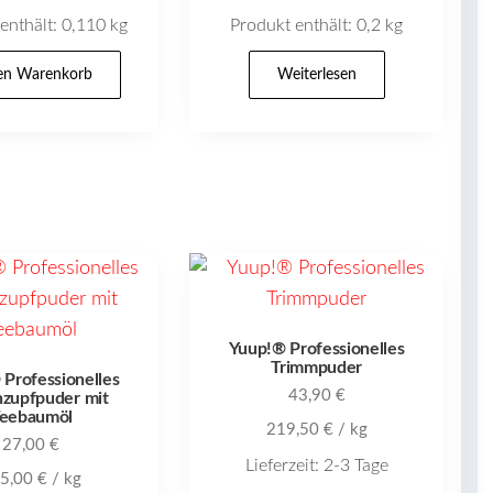
enthält: 0,110
kg
Produkt enthält: 0,2
kg
den Warenkorb
Weiterlesen
Yuup!® Professionelles
Trimmpuder
Professionelles
43,90
€
zupfpuder mit
eebaumöl
219,50
€
/
kg
27,00
€
Lieferzeit:
2-3 Tage
5,00
€
/
kg