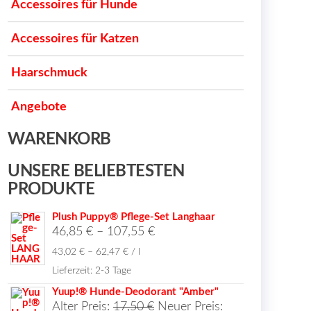
Accessoires für Hunde
Accessoires für Katzen
Haarschmuck
Angebote
WARENKORB
UNSERE BELIEBTESTEN
PRODUKTE
Plush Puppy® Pflege-Set Langhaar
46,85
€
–
107,55
€
43,02
€
–
62,47
€
/
l
Lieferzeit:
2-3 Tage
Yuup!® Hunde-Deodorant "Amber"
Ursprünglicher
Alter Preis:
17,50
€
Neuer Preis: