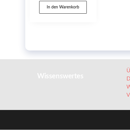
In den Warenkorb
Ü
Wissenswertes
D
W
V