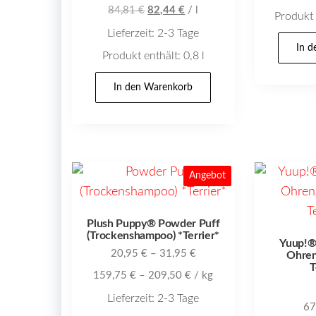
war:
Preis
84,81
€
82,44
€
/
l
Produkt 
67,85 €
ist:
Lieferzeit:
2-3 Tage
65,95 €.
In 
Produkt enthält: 0,8
l
In den Warenkorb
Angebot
Plush Puppy® Powder Puff
(Trockenshampoo) *Terrier*
Yuup!® 
20,95
€
–
31,95
€
Ohren
T
159,75
€
–
209,50
€
/
kg
Lieferzeit:
2-3 Tage
67