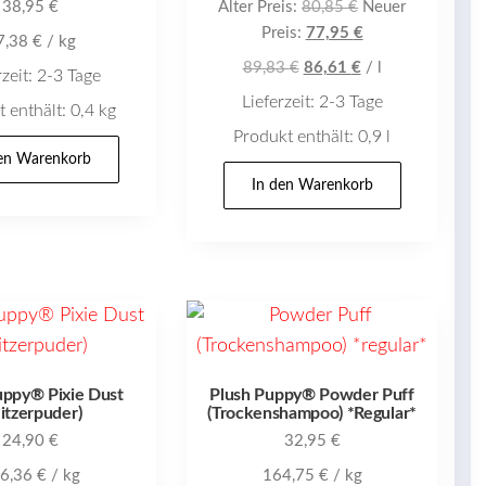
Ursprünglicher
38,95
€
Alter Preis:
80,85
€
Neuer
Preis
Aktueller
Preis:
77,95
€
7,38
€
/
kg
war:
Preis
89,83
€
86,61
€
/
l
rzeit:
2-3 Tage
80,85 €
ist:
Lieferzeit:
2-3 Tage
77,95 €.
 enthält: 0,4
kg
Produkt enthält: 0,9
l
den Warenkorb
In den Warenkorb
uppy® Pixie Dust
Plush Puppy® Powder Puff
litzerpuder)
(Trockenshampoo) *Regular*
24,90
€
32,95
€
6,36
€
/
kg
164,75
€
/
kg