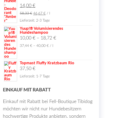
Aktueller
Preis
14,00
€
Preis
war:
58,33
€
46,67
€
/
l
ist:
17,50 €
Lieferzeit:
2-3 Tage
14,00 €.
Yuup!® Volumisierendes
Hundeshampoo
10,00
€
–
18,72
€
37,44
€
–
40,00
€
/
l
Topmast Fluffy Kratzbaum Rio
37,50
€
Lieferzeit:
1-7 Tage
EINKAUF MIT RABATT
Einkauf mit Rabatt bei Fell-Boutique Tibidog
möchten wir nicht nur Hundebesitzern
hochwertige Produkte anbieten, sondern