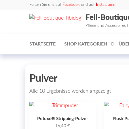
Zum
Folgen Sie uns auf
F
acebook
und auf
I
nstagramm
Inhalt
Fell-Boutiqu
springen
Pflege und Accessoires 
STARTSEITE
SHOP KATEGORIEN
ÜBE
Pulver
Alle 10 Ergebnisse werden angezeigt
Petuxe® Stripping-Pulver
Plush Pu
16,40
€