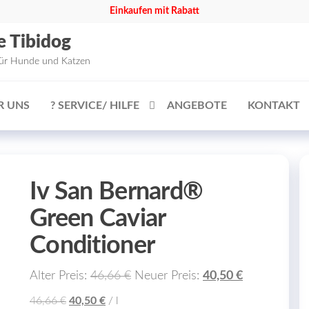
Einkaufen mit Rabatt
e Tibidog
für Hunde und Katzen
R UNS
? SERVICE/ HILFE
ANGEBOTE
KONTAKT
Iv San Bernard®
Green Caviar
Conditioner
Ursprünglicher
Aktueller
Alter Preis:
46,66
€
Neuer Preis:
40,50
€
Preis
Preis
Ursprünglicher
Aktueller
46,66
€
40,50
€
/
l