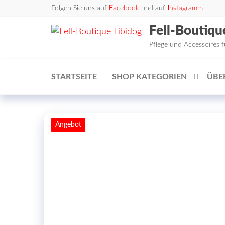
Zum
Folgen Sie uns auf
F
acebook
und auf
I
nstagramm
Inhalt
Fell-Boutiqu
springen
Pflege und Accessoires 
STARTSEITE
SHOP KATEGORIEN
ÜBE
Angebot