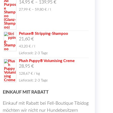
14,95
€
–
139,95
€
27,99
€
–
59,80
€
/
l
Petuxe® Stripping-Shampoo
21,60
€
43,20
€
/
l
Lieferzeit:
2-3 Tage
Plush Puppy® Volumising Creme
28,95
€
128,67
€
/
kg
Lieferzeit:
2-3 Tage
EINKAUF MIT RABATT
Einkauf mit Rabatt bei Fell-Boutique Tibidog
möchten wir nicht nur Hundebesitzern