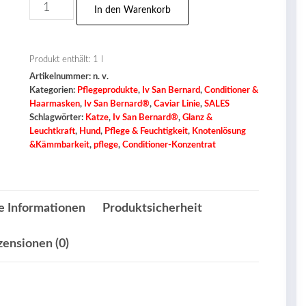
Iv
In den Warenkorb
San
Bernard®
Green
Produkt enthält: 1
l
Artikelnummer:
n. v.
Caviar
Kategorien:
Pflegeprodukte
,
Iv San Bernard
,
Conditioner &
Conditioner
Haarmasken
,
Iv San Bernard®
,
Caviar Linie
,
SALES
Menge
Schlagwörter:
Katze
,
Iv San Bernard®
,
Glanz &
Leuchtkraft
,
Hund
,
Pflege & Feuchtigkeit
,
Knotenlösung
&Kämmbarkeit
,
pflege
,
Conditioner-Konzentrat
e Informationen
Produktsicherheit
zensionen (0)