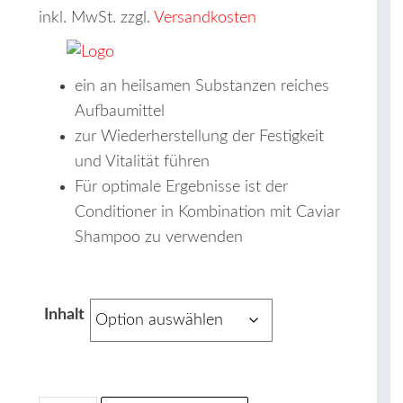
war:
ist:
Preis
Preis
inkl. MwSt. zzgl.
Versandkosten
46,66 €
40,50 €.
war:
ist:
46,66 €
40,50 €.
ein an heilsamen Substanzen reiches
Aufbaumittel
zur Wiederherstellung der Festigkeit
und Vitalität führen
Für optimale Ergebnisse ist der
Conditioner in Kombination mit Caviar
Shampoo zu verwenden
Inhalt