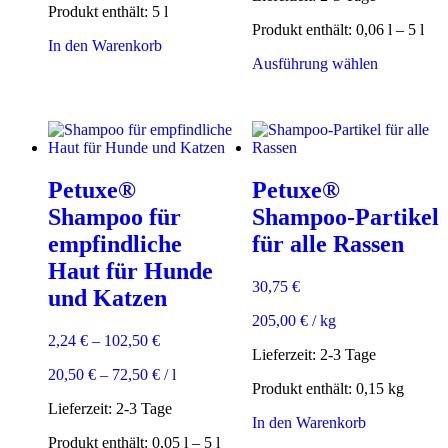
Produkt enthält: 5
l
Produkt enthält: 0,06
l
– 5
l
In den Warenkorb
Dieses
Ausführung wählen
Produkt
weist
mehrere
Varianten
auf.
Die
Petuxe®
Petuxe®
Optionen
können
Shampoo für
Shampoo-Partikel
auf
empfindliche
für alle Rassen
der
Produktsei
Haut für Hunde
gewählt
30,75
€
und Katzen
werden
205,00
€
/
kg
2,24
€
–
102,50
€
Lieferzeit:
2-3 Tage
20,50
€
–
72,50
€
/
l
Produkt enthält: 0,15
kg
Lieferzeit:
2-3 Tage
In den Warenkorb
Produkt enthält: 0,05
l
– 5
l