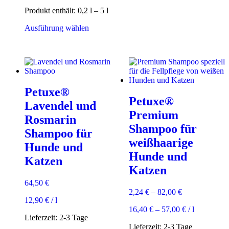
Produkt enthält: 0,2
l
– 5
l
Dieses
Ausführung wählen
Produkt
weist
mehrere
Varianten
auf.
Die
Petuxe®
Optionen
Petuxe®
können
Lavendel und
auf
Premium
Rosmarin
der
Shampoo für
Produktseite
Shampoo für
gewählt
weißhaarige
Hunde und
werden
Hunde und
Katzen
Katzen
64,50
€
2,24
€
–
82,00
€
12,90
€
/
l
16,40
€
–
57,00
€
/
l
Lieferzeit:
2-3 Tage
Lieferzeit:
2-3 Tage