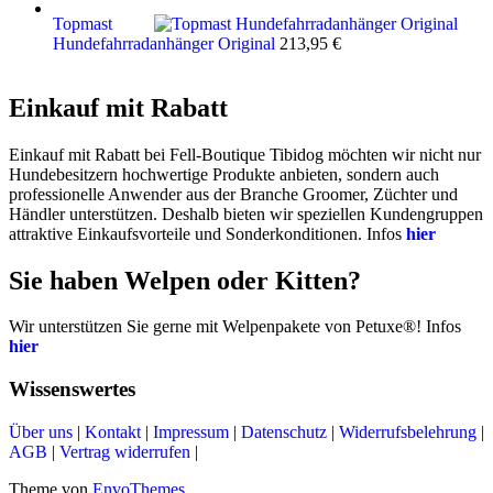
war:
ist:
Topmast
33,47 €
29,45 €.
Hundefahrradanhänger Original
213,95
€
Einkauf mit Rabatt
Einkauf mit Rabatt bei Fell-Boutique Tibidog möchten wir nicht nur
Hundebesitzern hochwertige Produkte anbieten, sondern auch
professionelle Anwender aus der Branche Groomer, Züchter und
Händler unterstützen. Deshalb bieten wir speziellen Kundengruppen
attraktive Einkaufsvorteile und Sonderkonditionen. Infos
hier
Sie haben Welpen oder Kitten?
Wir unterstützen Sie gerne mit Welpenpakete von Petuxe®! Infos
hier
Wissenswertes
Über uns
|
Kontakt
|
Impressum
|
Datenschutz
|
Widerrufsbelehrung
|
AGB
|
Vertrag widerrufen
|
Theme von
EnvoThemes