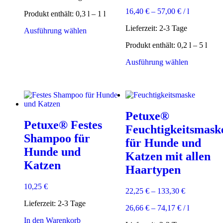
16,40
€
–
57,00
€
/
l
Produkt enthält: 0,3
l
– 1
l
Lieferzeit:
2-3 Tage
Dieses
Ausführung wählen
Produkt
Produkt enthält: 0,2
l
– 5
l
weist
mehrere
Dieses
Ausführung wählen
Varianten
Produkt
auf.
weist
Die
mehrere
Optionen
Varianten
können
auf.
auf
Petuxe®
Die
der
Petuxe® Festes
Optionen
Feuchtigkeitsmask
Produktseite
können
Shampoo für
gewählt
für Hunde und
auf
werden
Hunde und
der
Katzen mit allen
Produktsei
Katzen
Haartypen
gewählt
werden
10,25
€
22,25
€
–
133,30
€
Lieferzeit:
2-3 Tage
26,66
€
–
74,17
€
/
l
In den Warenkorb