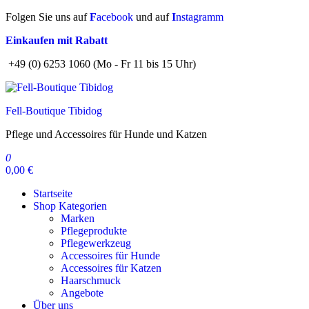
Zum
Folgen Sie uns auf
F
acebook
und auf
I
nstagramm
Inhalt
Einkaufen mit Rabatt
springen
+49 (0) 6253 1060 (Mo - Fr 11 bis 15 Uhr)
Fell-Boutique Tibidog
Pflege und Accessoires für Hunde und Katzen
0
0,00 €
Startseite
Shop Kategorien
Marken
Pflegeprodukte
Pflegewerkzeug
Accessoires für Hunde
Accessoires für Katzen
Haarschmuck
Angebote
Über uns