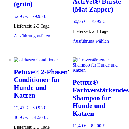
ActiVet® Bürste
(grün)
(Mat Zapper)
52,95
€
–
79,95
€
50,95
€
–
79,95
€
Lieferzeit:
2-3 Tage
Lieferzeit:
2-3 Tage
Dieses
Ausführung wählen
Produkt
Dieses
Ausführung wählen
weist
Produkt
mehrere
weist
Varianten
mehrere
auf.
Varianten
Die
auf.
Petuxe® 2-Phasen
Optionen
Die
können
Optionen
Conditioner für
Petuxe®
auf
können
Hunde und
der
auf
Farbverstärkendes
Produktseite
der
Katzen
Shampoo für
gewählt
Produktsei
werden
gewählt
Hunde und
15,45
€
–
30,95
€
werden
Katzen
30,95
€
–
51,50
€
/
l
11,40
€
–
82,00
€
Lieferzeit:
2-3 Tage