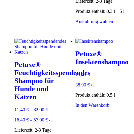
Lieferzeit:
2-3 Tage
Produkt enthält: 0,3
l
– 5
l
Dieses
Ausführung wählen
Produkt
weist
mehrere
Varianten
auf.
Petuxe®
Die
Optionen
Insektenshampoo
Petuxe®
können
auf
Feuchtigkeitsspendendes
19,45
€
der
Shampoo für
Produktsei
38,90
€
/
l
gewählt
Hunde und
werden
Produkt enthält: 0,5
l
Katzen
In den Warenkorb
11,40
€
–
82,00
€
16,40
€
–
57,00
€
/
l
Lieferzeit:
2-3 Tage