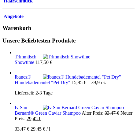
Haarschmuck
Angebote
Warenkorb
Unsere Beliebtesten Produkte
Trimmtisch
Showtime
117,50
€
Ibanez®
Hundebademantel "Pet Dry"
15,95
€
–
39,95
€
Lieferzeit:
2-3 Tage
Iv San
Ursprüng
Bernard® Green Caviar Shampoo
Alter Preis:
33,47
€
Neuer
Aktueller
Preis
Preis:
29,45
€
Preis
war:
Ursprünglicher
Aktueller
33,47
€
29,45
€
/
l
ist:
33,47 €
Preis
Preis
29,45 €.