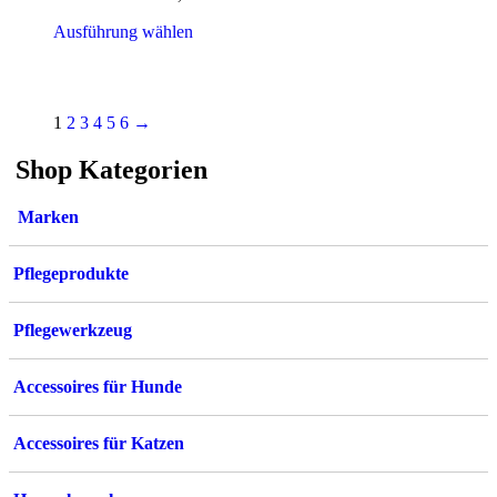
Dieses
Ausführung wählen
Produkt
weist
mehrere
Varianten
1
2
3
4
5
6
→
auf.
Die
Shop Kategorien
Optionen
können
auf
Marken
der
Produktseite
gewählt
Pflegeprodukte
werden
Pflegewerkzeug
Accessoires für Hunde
Accessoires für Katzen