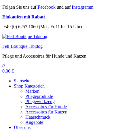
Zum
Folgen Sie uns auf
F
acebook
und auf
I
nstagramm
Inhalt
Einkaufen mit Rabatt
springen
+49 (0) 6253 1060 (Mo - Fr 11 bis 15 Uhr)
Fell-Boutique Tibidog
Pflege und Accessoires für Hunde und Katzen
0
0,00 €
Startseite
Shop Kategorien
Marken
Pflegeprodukte
Pflegewerkzeug
Accessoires für Hunde
Accessoires für Katzen
Haarschmuck
Angebote
Über uns