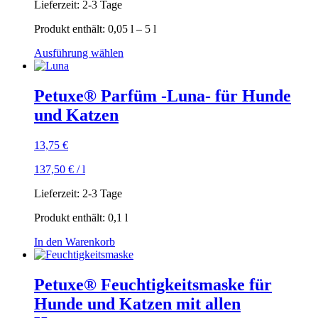
Lieferzeit:
2-3 Tage
Produkt enthält: 0,05
l
– 5
l
Dieses
Ausführung wählen
Produkt
weist
mehrere
Petuxe® Parfüm -Luna- für Hunde
Varianten
und Katzen
auf.
Die
Optionen
13,75
€
können
auf
137,50
€
/
l
der
Produktseite
Lieferzeit:
2-3 Tage
gewählt
Produkt enthält: 0,1
l
werden
In den Warenkorb
Petuxe® Feuchtigkeitsmaske für
Hunde und Katzen mit allen