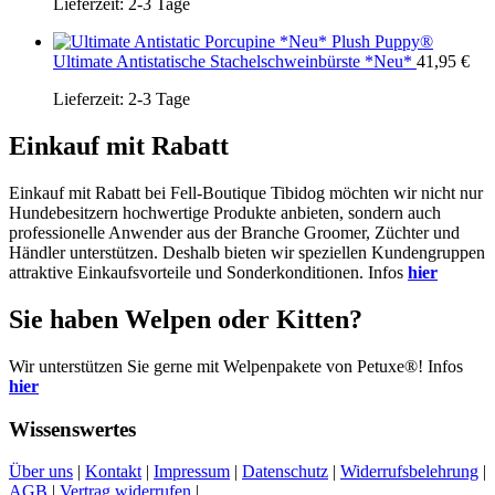
Lieferzeit:
2-3 Tage
Plush Puppy®
Ultimate Antistatische Stachelschweinbürste *Neu*
41,95
€
Lieferzeit:
2-3 Tage
Einkauf mit Rabatt
Einkauf mit Rabatt bei Fell-Boutique Tibidog möchten wir nicht nur
Hundebesitzern hochwertige Produkte anbieten, sondern auch
professionelle Anwender aus der Branche Groomer, Züchter und
Händler unterstützen. Deshalb bieten wir speziellen Kundengruppen
attraktive Einkaufsvorteile und Sonderkonditionen. Infos
hier
Sie haben Welpen oder Kitten?
Wir unterstützen Sie gerne mit Welpenpakete von Petuxe®! Infos
hier
Wissenswertes
Über uns
|
Kontakt
|
Impressum
|
Datenschutz
|
Widerrufsbelehrung
|
AGB
|
Vertrag widerrufen
|