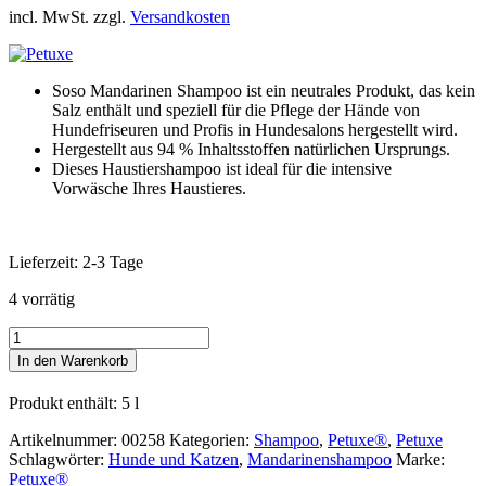
incl. MwSt. zzgl.
Versandkosten
Soso Mandarinen Shampoo ist ein neutrales Produkt, das kein
Salz enthält und speziell für die Pflege der Hände von
Hundefriseuren und Profis in Hundesalons hergestellt wird.
Hergestellt aus 94 % Inhaltsstoffen natürlichen Ursprungs.
Dieses Haustiershampoo ist ideal für die intensive
Vorwäsche Ihres Haustieres.
Lieferzeit:
2-3 Tage
4 vorrätig
Petuxe®
Mandarinen
In den Warenkorb
Shampoo
für
Produkt enthält: 5
l
Hunde
und
Artikelnummer:
00258
Kategorien:
Shampoo
,
Petuxe®
,
Petuxe
Katzen
Schlagwörter:
Hunde und Katzen
,
Mandarinenshampoo
Marke:
Menge
Petuxe®