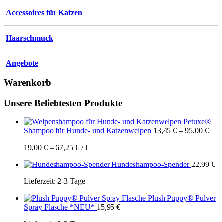
Accessoires für Katzen
Haarschmuck
Angebote
Warenkorb
Unsere Beliebtesten Produkte
Petuxe®
Shampoo für Hunde- und Katzenwelpen
13,45
€
–
95,00
€
19,00
€
–
67,25
€
/
l
Hundeshampoo-Spender
22,99
€
Lieferzeit:
2-3 Tage
Plush Puppy® Pulver
Spray Flasche *NEU*
15,95
€