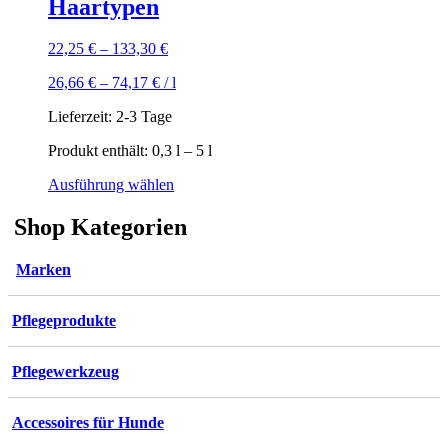
Haartypen
22,25
€
–
133,30
€
26,66
€
–
74,17
€
/
l
Lieferzeit:
2-3 Tage
Produkt enthält: 0,3
l
– 5
l
Dieses
Ausführung wählen
Produkt
weist
Shop Kategorien
mehrere
Varianten
Marken
auf.
Die
Optionen
Pflegeprodukte
können
auf
der
Pflegewerkzeug
Produktseite
gewählt
werden
Accessoires für Hunde