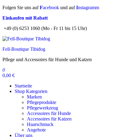
Zum
Folgen Sie uns auf
F
acebook
und auf
I
nstagramm
Inhalt
Einkaufen mit Rabatt
springen
+49 (0) 6253 1060 (Mo - Fr 11 bis 15 Uhr)
Fell-Boutique Tibidog
Pflege und Accessoires für Hunde und Katzen
0
0,00 €
Startseite
Shop Kategorien
Marken
Pflegeprodukte
Pflegewerkzeug
Accessoires für Hunde
Accessoires für Katzen
Haarschmuck
Angebote
Über uns