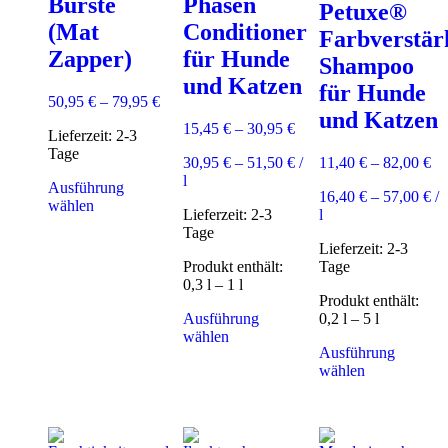
Bürste
Phasen
Petuxe®
(Mat
Conditioner
Farbverstär
Zapper)
für Hunde
Shampoo
und Katzen
für Hunde
50,95
€
–
79,95
€
und Katzen
15,45
€
–
30,95
€
Lieferzeit:
2-3
Tage
30,95
€
–
51,50
€
/
11,40
€
–
82,00
€
l
Ausführung
16,40
€
–
57,00
€
/
Dieses
wählen
Lieferzeit:
2-3
l
Produkt
Tage
weist
Lieferzeit:
2-3
mehrere
Produkt enthält:
Tage
Varianten
0,3
l
– 1
l
auf.
Produkt enthält:
Die
Ausführung
0,2
l
– 5
l
Optionen
Dieses
wählen
können
Ausführung
Produkt
auf
Dieses
wählen
weist
der
Produkt
mehrere
Produktseite
weist
Varianten
gewählt
mehrere
auf.
werden
Varianten
Die