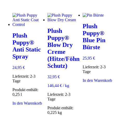
Produkt
weist
mehrere
Varianten
auf.
Plush
Die
Plush
Optionen
Puppy®
Plush
können
Puppy®
Blue Pin
auf
Puppy®
Blow Dry
der
Bürste
Anti Static
Produktseite
Creme
gewählt
Spray
(Hitze/Föhn
25,95
€
werden
Schutz)
Lieferzeit:
2-3
24,95
€
Tage
Lieferzeit:
2-3
32,95
€
In den Warenkorb
Tage
146,44
€
/
kg
Produkt enthält:
0,25
l
Lieferzeit:
2-3
Tage
In den Warenkorb
Produkt enthält:
0,225
kg