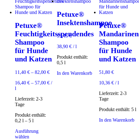
auf.
Optionen
Die
können
Petuxe®
Optionen
auf
können
der
Insektenshampoo
Petuxe®
Petuxe®
auf
Produktseite
der
gewählt
Feuchtigkeitsspendendes
Mandarinen
19,45
€
Produktseite
werden
Shampoo
Shampoo
gewählt
38,90
€
/
l
werden
für Hunde
für Hunde
Produkt enthält:
und Katzen
und Katzen
0,5
l
11,40
€
–
82,00
€
51,80
€
In den Warenkorb
16,40
€
–
57,00
€
/
10,36
€
/
l
l
Lieferzeit:
2-3
Lieferzeit:
2-3
Tage
Tage
Produkt enthält: 5
l
Produkt enthält:
In den Warenkorb
0,2
l
– 5
l
Ausführung
Dieses
wählen