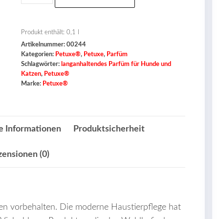
Parfüm
-
Kira-
Produkt enthält: 0,1
l
Artikelnummer:
00244
für
Kategorien:
Petuxe®
,
Petuxe
,
Parfüm
Hunde
Schlagwörter:
langanhaltendes Parfüm für Hunde und
und
Katzen
,
Petuxe®
Marke:
Petuxe®
Katzen
Menge
e Informationen
Produktsicherheit
zensionen (0)
n vorbehalten. Die moderne Haustierpflege hat