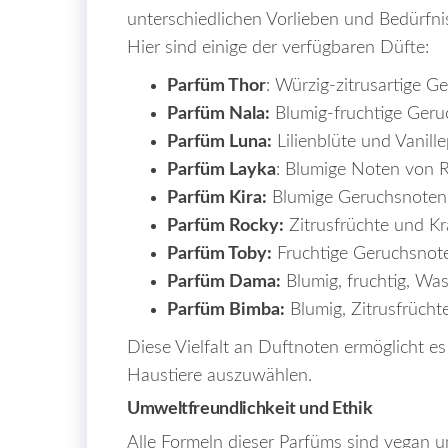
unterschiedlichen Vorlieben und Bedürfnis
Hier sind einige der verfügbaren Düfte:
Parfüm Thor
: Würzig-zitrusartige G
Parfüm Nala:
Blumig-fruchtige Geru
Parfüm Luna:
Lilienblüte und Vanill
Parfüm Layka
: Blumige Noten von 
Parfüm Kira:
Blumige Geruchsnoten
Parfüm Rocky:
Zitrusfrüchte und Kr
Parfüm Toby:
Fruchtige Geruchsnot
Parfüm Dama:
Blumig, fruchtig, Wa
Parfüm Bimba:
Blumig, Zitrusfrücht
Diese Vielfalt an Duftnoten ermöglicht es
Haustiere auszuwählen.
Umweltfreundlichkeit und Ethik
Alle Formeln dieser Parfüms sind vegan un