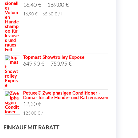
16,40
€
–
169,00
€
16,90
€
–
65,60
€
/
l
Topmast Showtrolley Expose
649,90
€
–
750,95
€
Petuxe® Zweiphasigen Conditioner -
Dama- für alle Hunde- und Katzenrassen
12,30
€
123,00
€
/
l
EINKAUF MIT RABATT