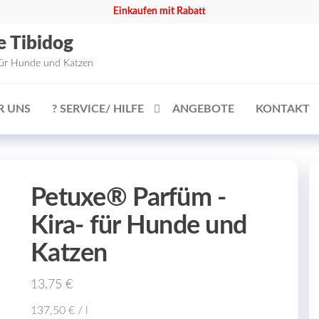
Einkaufen mit Rabatt
e Tibidog
für Hunde und Katzen
R UNS
? SERVICE/ HILFE
ANGEBOTE
KONTAKT
Petuxe® Parfüm -
Kira- für Hunde und
Katzen
13,75
€
137,50
€
/
l