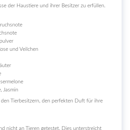
se der Haustiere und ihrer Besitzer zu erfüllen.
eruchsnote
chsnote
epulver
Rose und Veilchen
äuter
e
ssermelone
e, Jasmin
 den Tierbesitzern, den perfekten Duft für ihre
d nicht an Tieren getestet. Dies unterstreicht