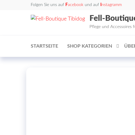
Zum
Folgen Sie uns auf
F
acebook
und auf
I
nstagramm
Inhalt
Fell-Boutiqu
springen
Pflege und Accessoires 
STARTSEITE
SHOP KATEGORIEN
ÜBE