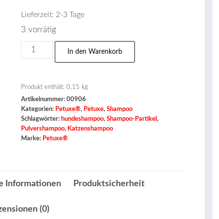
Lieferzeit:
2-3 Tage
3 vorrätig
Petuxe®
In den Warenkorb
Shampoo-
Partikel
für
Produkt enthält: 0,15
kg
Artikelnummer:
00906
alle
Kategorien:
Petuxe®
,
Petuxe
,
Shampoo
Rassen
Schlagwörter:
hundeshampoo
,
Shampoo-Partikel
,
Menge
Pulvershampoo
,
Katzenshampoo
Marke:
Petuxe®
e Informationen
Produktsicherheit
zensionen (0)