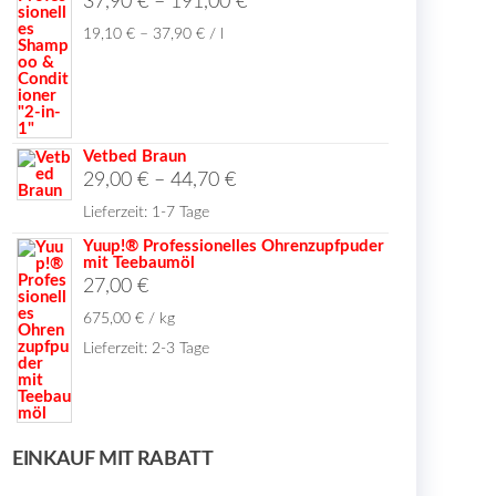
37,90
€
–
191,00
€
19,10
€
–
37,90
€
/
l
Vetbed Braun
29,00
€
–
44,70
€
Lieferzeit:
1-7 Tage
Yuup!® Professionelles Ohrenzupfpuder
mit Teebaumöl
27,00
€
675,00
€
/
kg
Lieferzeit:
2-3 Tage
EINKAUF MIT RABATT