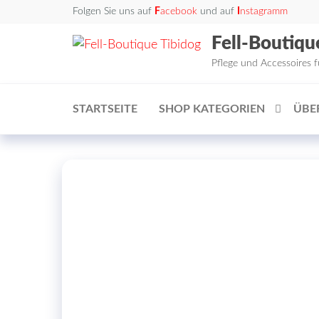
Zum
Folgen Sie uns auf
F
acebook
und auf
I
nstagramm
Inhalt
Fell-Boutiqu
springen
Pflege und Accessoires 
STARTSEITE
SHOP KATEGORIEN
ÜBE