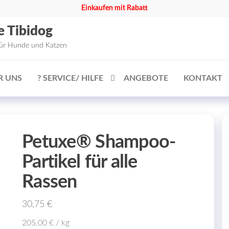
Einkaufen mit Rabatt
e Tibidog
für Hunde und Katzen
R UNS
? SERVICE/ HILFE
ANGEBOTE
KONTAKT
Petuxe® Shampoo-
Partikel für alle
Rassen
30,75
€
205,00
€
/
kg