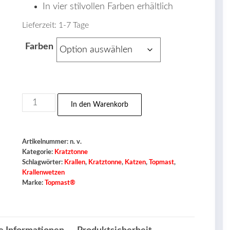
In vier stilvollen Farben erhältlich
Lieferzeit:
1-7 Tage
Farben
Topmast
In den Warenkorb
Kratztonne
BUENO
Menge
Artikelnummer:
n. v.
Kategorie:
Kratztonne
Schlagwörter:
Krallen
,
Kratztonne
,
Katzen
,
Topmast
,
Krallenwetzen
Marke:
Topmast®