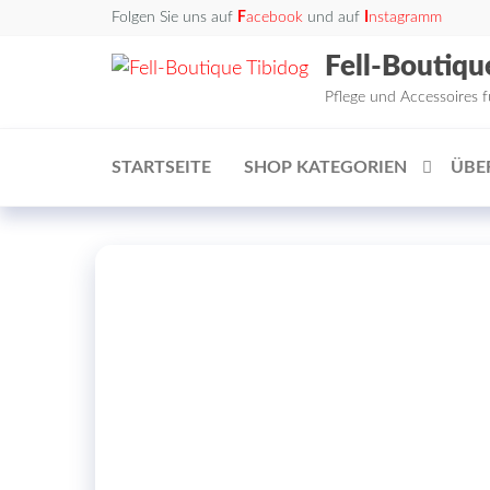
Zum
Folgen Sie uns auf
F
acebook
und auf
I
nstagramm
Inhalt
Fell-Boutiqu
springen
Pflege und Accessoires 
STARTSEITE
SHOP KATEGORIEN
ÜBE