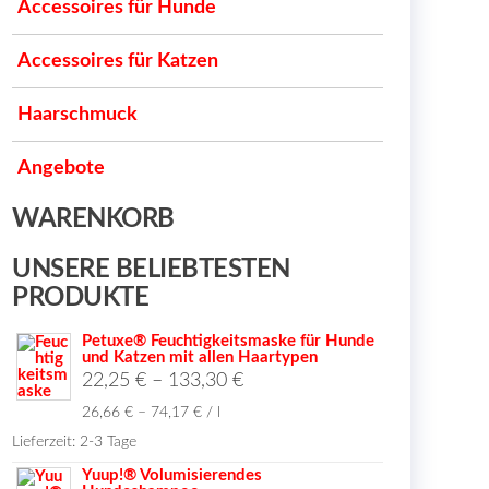
Accessoires für Hunde
Accessoires für Katzen
Haarschmuck
Angebote
WARENKORB
UNSERE BELIEBTESTEN
PRODUKTE
Petuxe® Feuchtigkeitsmaske für Hunde
und Katzen mit allen Haartypen
22,25
€
–
133,30
€
26,66
€
–
74,17
€
/
l
Lieferzeit:
2-3 Tage
Yuup!® Volumisierendes