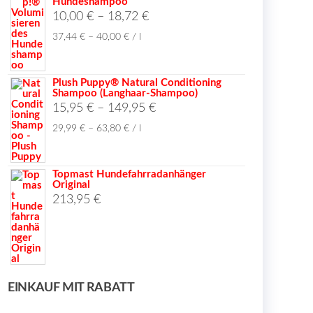
Hundeshampoo
10,00
€
–
18,72
€
37,44
€
–
40,00
€
/
l
Plush Puppy® Natural Conditioning
Shampoo (Langhaar-Shampoo)
15,95
€
–
149,95
€
29,99
€
–
63,80
€
/
l
Topmast Hundefahrradanhänger
Original
213,95
€
EINKAUF MIT RABATT