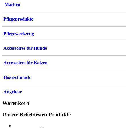
Optionen
Marken
können
auf
der
Pflegeprodukte
Produktseite
gewählt
werden
Pflegewerkzeug
Accessoires für Hunde
Accessoires für Katzen
Haarschmuck
Angebote
Warenkorb
Unsere Beliebtesten Produkte