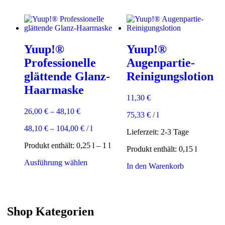
Yuup!®
Yuup!®
Professionelle
Augenpartie-
glättende Glanz-
Reinigungslotion
Haarmaske
11,30
€
26,00
€
–
48,10
€
75,33
€
/
l
48,10
€
–
104,00
€
/
l
Lieferzeit:
2-3 Tage
Produkt enthält: 0,25
l
– 1
l
Produkt enthält: 0,15
l
Dieses
Ausführung wählen
In den Warenkorb
Produkt
weist
mehrere
Varianten
auf.
Shop Kategorien
Die