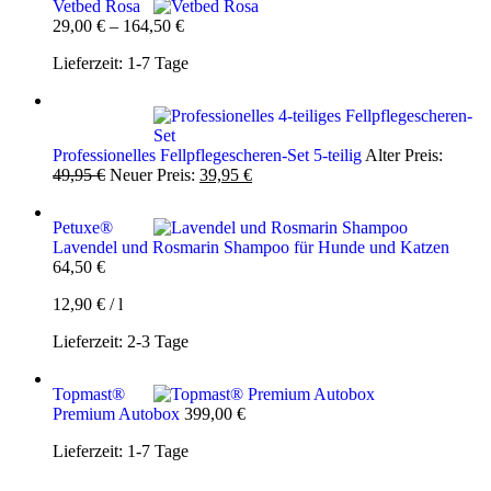
Vetbed Rosa
29,00
€
–
164,50
€
Lieferzeit:
1-7 Tage
Professionelles Fellpflegescheren-Set 5-teilig
Alter Preis:
Ursprünglicher
Aktueller
49,95
€
Neuer Preis:
39,95
€
Preis
Preis
war:
ist:
Petuxe®
49,95 €
39,95 €.
Lavendel und Rosmarin Shampoo für Hunde und Katzen
64,50
€
12,90
€
/
l
Lieferzeit:
2-3 Tage
Topmast®
Premium Autobox
399,00
€
Lieferzeit:
1-7 Tage