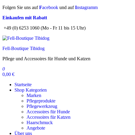
Zum
Folgen Sie uns auf
F
acebook
und auf
I
nstagramm
Inhalt
Einkaufen mit Rabatt
springen
+49 (0) 6253 1060 (Mo - Fr 11 bis 15 Uhr)
Fell-Boutique Tibidog
Pflege und Accessoires für Hunde und Katzen
0
0,00 €
Startseite
Shop Kategorien
Marken
Pflegeprodukte
Pflegewerkzeug
Accessoires für Hunde
Accessoires für Katzen
Haarschmuck
Angebote
Über uns