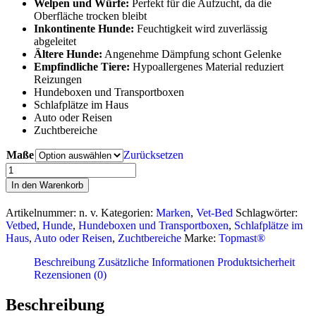
Welpen und Würfe:
Perfekt für die Aufzucht, da die
Oberfläche trocken bleibt
Inkontinente Hunde:
Feuchtigkeit wird zuverlässig
abgeleitet
Ältere Hunde:
Angenehme Dämpfung schont Gelenke
Empfindliche Tiere:
Hypoallergenes Material reduziert
Reizungen
Hundeboxen und Transportboxen
Schlafplätze im Haus
Auto oder Reisen
Zuchtbereiche
Maße
Zurücksetzen
Vetbed
schwarz
In den Warenkorb
Menge
Artikelnummer:
n. v.
Kategorien:
Marken
,
Vet-Bed
Schlagwörter:
Vetbed
,
Hunde
,
Hundeboxen und Transportboxen
,
Schlafplätze im
Haus
,
Auto oder Reisen
,
Zuchtbereiche
Marke:
Topmast®
Beschreibung
Zusätzliche Informationen
Produktsicherheit
Rezensionen (0)
Beschreibung