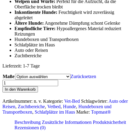
Welpen und Würfe:
Perfekt für die Aufzucht, da die
Oberfläche trocken bleibt
Inkontinente Hunde:
Feuchtigkeit wird zuverlässig
abgeleitet
Ältere Hunde:
Angenehme Dämpfung schont Gelenke
Empfindliche Tiere:
Hypoallergenes Material reduziert
Reizungen
Hundeboxen und Transportboxen
Schlafplätze im Haus
Auto oder Reisen
Zuchtbereiche
Lieferzeit:
1-7 Tage
Maße
Zurücksetzen
Vetbed
Weiss
In den Warenkorb
Menge
Artikelnummer:
n. v.
Kategorie:
Vet-Bed
Schlagwörter:
Auto oder
Reisen
,
Zuchtbereiche
,
Vetbed
,
Hunde
,
Hundeboxen und
Transportboxen
,
Schlafplätze im Haus
Marke:
Topmast®
Beschreibung
Zusätzliche Informationen
Produktsicherheit
Rezensionen (0)