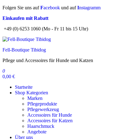
Zum
Folgen Sie uns auf
F
acebook
und auf
I
nstagramm
Inhalt
Einkaufen mit Rabatt
springen
+49 (0) 6253 1060 (Mo - Fr 11 bis 15 Uhr)
Fell-Boutique Tibidog
Pflege und Accessoires für Hunde und Katzen
0
0,00 €
Startseite
Shop Kategorien
Marken
Pflegeprodukte
Pflegewerkzeug
Accessoires für Hunde
Accessoires für Katzen
Haarschmuck
Angebote
Über uns