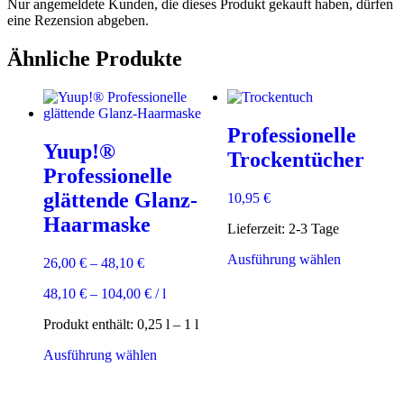
Nur angemeldete Kunden, die dieses Produkt gekauft haben, dürfen
eine Rezension abgeben.
Ähnliche Produkte
Professionelle
Yuup!®
Trockentücher
Professionelle
glättende Glanz-
10,95
€
Haarmaske
Lieferzeit:
2-3 Tage
Dieses
Ausführung wählen
26,00
€
–
48,10
€
Produkt
weist
48,10
€
–
104,00
€
/
l
mehrere
Varianten
Produkt enthält: 0,25
l
– 1
l
auf.
Dieses
Ausführung wählen
Die
Produkt
Optionen
weist
können
mehrere