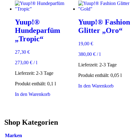
auf
Varianten
der
auf.
Produktsei
Die
gewählt
Yuup!®
Yuup!® Fashion
Optionen
werden
können
Hundeparfüm
Glitter „Oro“
auf
„Tropic“
der
19,00
€
Produktseite
gewählt
27,30
€
380,00
€
/
l
werden
273,00
€
/
l
Lieferzeit:
2-3 Tage
Lieferzeit:
2-3 Tage
Produkt enthält: 0,05
l
Produkt enthält: 0,1
l
In den Warenkorb
In den Warenkorb
Shop Kategorien
Marken