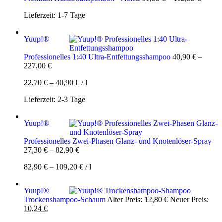
Lieferzeit:
1-7 Tage
Yuup!®
Professionelles 1:40 Ultra-Entfettungsshampoo
40,90
€
–
227,00
€
22,70
€
–
40,90
€
/
l
Lieferzeit:
2-3 Tage
Yuup!®
Professionelles Zwei-Phasen Glanz- und Knotenlöser-Spray
27,30
€
–
82,90
€
82,90
€
–
109,20
€
/
l
Yuup!®
Ursprünglicher
Trockenshampoo-Schaum
Alter Preis:
12,80
€
Neuer Preis:
Aktueller
Preis
10,24
€
Preis
war: