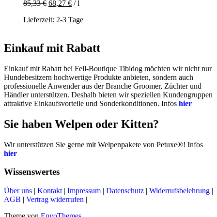
85,33
€
68,27
€
/
l
ist:
12,80 €
10,24 €.
Lieferzeit:
2-3 Tage
Einkauf mit Rabatt
Einkauf mit Rabatt bei Fell-Boutique Tibidog möchten wir nicht nur
Hundebesitzern hochwertige Produkte anbieten, sondern auch
professionelle Anwender aus der Branche Groomer, Züchter und
Händler unterstützen. Deshalb bieten wir speziellen Kundengruppen
attraktive Einkaufsvorteile und Sonderkonditionen. Infos
hier
Sie haben Welpen oder Kitten?
Wir unterstützen Sie gerne mit Welpenpakete von Petuxe®! Infos
hier
Wissenswertes
Über uns
|
Kontakt
|
Impressum
|
Datenschutz
|
Widerrufsbelehrung
|
AGB
|
Vertrag widerrufen
|
Theme von
EnvoThemes