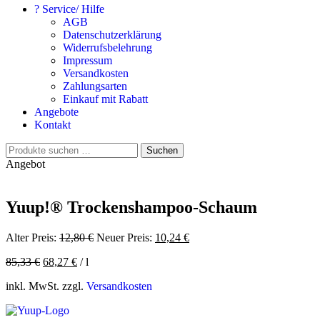
? Service/ Hilfe
AGB
Datenschutzerklärung
Widerrufsbelehrung
Impressum
Versandkosten
Zahlungsarten
Einkauf mit Rabatt
Angebote
Kontakt
Suchen
Suchen
nach:
Angebot
Yuup!® Trockenshampoo-Schaum
Ursprünglicher
Aktueller
Alter Preis:
12,80
€
Neuer Preis:
10,24
€
Preis
Preis
85,33
€
68,27
€
/
l
war:
ist:
12,80 €
10,24 €.
inkl. MwSt.
zzgl.
Versandkosten