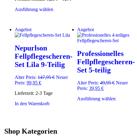
Varianten
auf.
Dieses
Ausführung wählen
Die
Produkt
Optionen
weist
können
mehrere
Angebot
Angebot
auf
Varianten
der
auf.
Produktsei
Die
gewählt
Nepurlson
Optionen
werden
Professionelles
können
Fellpflegescheren-
auf
Fellpflegescheren-
Set Lila 9-Teilig
der
Set 5-teilig
Produktseite
gewählt
Ursprünglicher
Alter Preis:
147,95
€
Neuer
werden
Aktueller
Preis
Ursprüngli
Preis:
99,95
€
Alter Preis:
49,95
€
Neuer
Preis
war:
Aktueller
Preis
Preis:
39,95
€
Lieferzeit:
2-3 Tage
ist:
147,95 €
Preis
war:
Dieses
Ausführung wählen
99,95 €.
ist:
49,95 €
In den Warenkorb
Produkt
39,95 €.
weist
mehrere
Varianten
auf.
Shop Kategorien
Die
Optionen