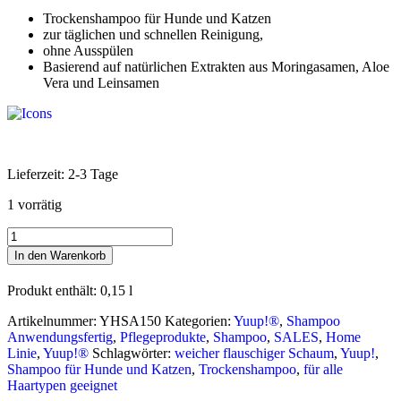
Trockenshampoo für Hunde und Katzen
zur täglichen und schnellen Reinigung,
ohne Ausspülen
Basierend auf natürlichen Extrakten aus Moringasamen, Aloe
Vera und Leinsamen
Lieferzeit:
2-3 Tage
1 vorrätig
Yuup!
®
In den Warenkorb
Trockenshampoo-
Schaum
Produkt enthält: 0,15
l
Menge
Artikelnummer:
YHSA150
Kategorien:
Yuup!®
,
Shampoo
Anwendungsfertig
,
Pflegeprodukte
,
Shampoo
,
SALES
,
Home
Linie
,
Yuup!®
Schlagwörter:
weicher flauschiger Schaum
,
Yuup!
,
Shampoo für Hunde und Katzen
,
Trockenshampoo
,
für alle
Haartypen geeignet