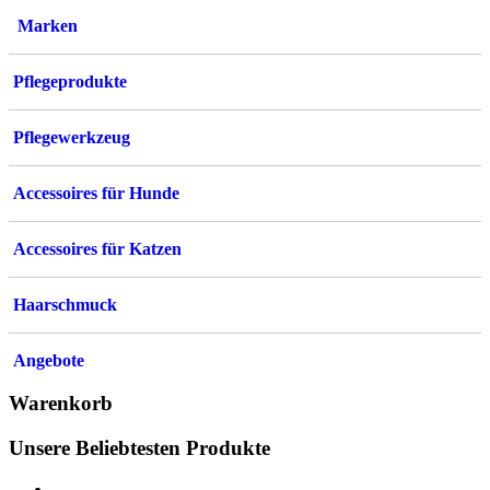
können
Marken
auf
der
Produktsei
Pflegeprodukte
gewählt
werden
Pflegewerkzeug
Accessoires für Hunde
Accessoires für Katzen
Haarschmuck
Angebote
Warenkorb
Unsere Beliebtesten Produkte