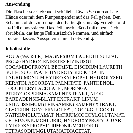
Anwendung
Die Flasche vor Gebraucht schütteln. Etwas Schaum auf die
Hände oder mit dem Pumpenspender auf das Fell geben. Den
Schaum auf der zu reinigenden Partie gleichmäßig verteilen und
ins Fell einmassieren. Das Fell anschließend mit einem Tuch
abrubbeln, das lange Fell zusätzlich kämmen, und einfach
trocknen lassen. Ausspülen ist nicht notwendig.
Inhaltsstoffe
AQUA (WASSER), MAGNESIUM LAURETH SULFAT,
PEG-40 HYDROGENIERTES RIZINUSÖL,
COCAMIDOPROPYL BETAINE, DISODIUM LAURETH
SULFOSUCCINATE, HYDROLYSED KERATIN,
LAURDIMONIUM HYDROXYPROPYL HYDROLYSED
KERATIN, ASCORBYL PALMITATE, PANTHENOL,
TOCOPHERYL ACET ATE , MORINGA
PTERYGOSPERMA-SAMENEXTRAKT, ALOE
BARBADENSIS-BLATT EXTRAKT, LINUM
USITATISSIMUM (LEINSAMEN)-SAMENEXTRAKT,
GLYCERIN, GLYCERYLOLEAT, COCO-GLUCOSID,
NATRIUMGLUTAMAT, NATRIUMCOCOYLGLUTAMAT,
CETRIMONIUMCHLORID, HYDROXYPROPYLGUAR
HYDROXYPROPYLTRIMONIUMCHLORID,
TETRASODIUMGLUTAMATDIACETAT,