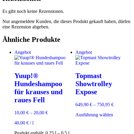
Es gibt noch keine Rezensionen.
Nur angemeldete Kunden, die dieses Produkt gekauft haben, dürfen
eine Rezension abgeben.
Ähnliche Produkte
Angebot
Angebot
Yuup!®
Topmast
Hundeshampoo
Showtrolley
für krauses und
Expose
raues Fell
649,90
€
–
750,95
€
10,00
€
–
20,00
€
Dieses
Ausführung wählen
Produkt
40,00
€
/
l
weist
mehrere
Produkt enthält: 0,25
l
– 0,5
l