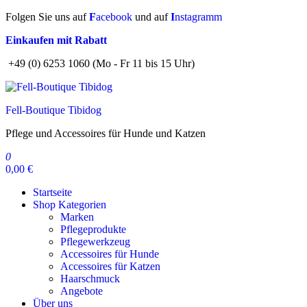
Zum
Folgen Sie uns auf
F
acebook
und auf
I
nstagramm
Inhalt
Einkaufen mit Rabatt
springen
+49 (0) 6253 1060 (Mo - Fr 11 bis 15 Uhr)
Fell-Boutique Tibidog
Pflege und Accessoires für Hunde und Katzen
0
0,00 €
Startseite
Shop Kategorien
Marken
Pflegeprodukte
Pflegewerkzeug
Accessoires für Hunde
Accessoires für Katzen
Haarschmuck
Angebote
Über uns