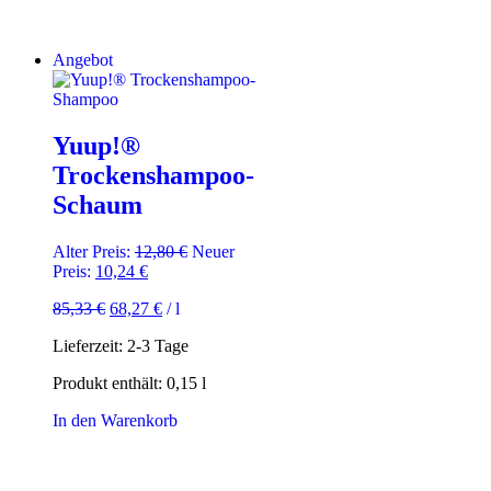
weist
mehrere
Varianten
Angebot
auf.
Die
Optionen
können
Yuup!®
auf
Trockenshampoo-
der
Produktsei
Schaum
gewählt
werden
Ursprünglicher
Alter Preis:
12,80
€
Neuer
Aktueller
Preis
Preis:
10,24
€
Preis
war:
85,33
€
68,27
€
/
l
ist:
12,80 €
10,24 €.
Lieferzeit:
2-3 Tage
Produkt enthält: 0,15
l
In den Warenkorb