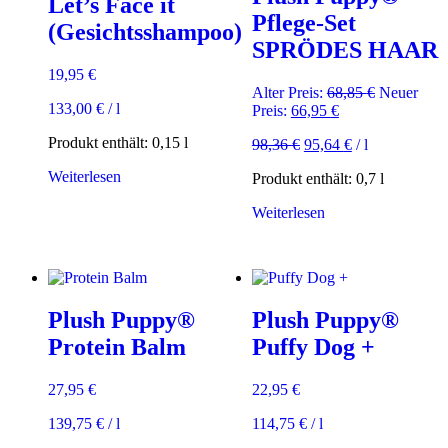
Let’s Face it
Pflege-Set
(Gesichtsshampoo)
SPRÖDES HAAR
19,95
€
Ursprüngli
Alter Preis:
68,85
€
Neuer
133,00
€
/
l
Aktueller
Preis
Preis:
66,95
€
Preis
war:
Produkt enthält: 0,15
l
98,36
€
95,64
€
/
l
ist:
68,85 €
66,95 €.
Weiterlesen
Produkt enthält: 0,7
l
Weiterlesen
Plush Puppy®
Plush Puppy®
Protein Balm
Puffy Dog +
27,95
€
22,95
€
139,75
€
/
l
114,75
€
/
l