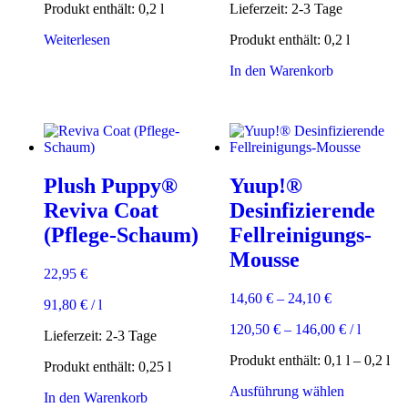
Produkt enthält: 0,2
l
Lieferzeit:
2-3 Tage
Weiterlesen
Produkt enthält: 0,2
l
In den Warenkorb
Plush Puppy®
Yuup!®
Reviva Coat
Desinfizierende
(Pflege-Schaum)
Fellreinigungs-
Mousse
22,95
€
14,60
€
–
24,10
€
91,80
€
/
l
120,50
€
–
146,00
€
/
l
Lieferzeit:
2-3 Tage
Produkt enthält: 0,1
l
– 0,2
l
Produkt enthält: 0,25
l
Dieses
Ausführung wählen
In den Warenkorb
Produkt