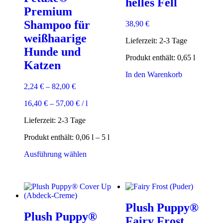
helles Fell
Premium
Shampoo für
38,90
€
weißhaarige
Lieferzeit:
2-3 Tage
Hunde und
Produkt enthält: 0,65
l
Katzen
In den Warenkorb
2,24
€
–
82,00
€
16,40
€
–
57,00
€
/
l
Lieferzeit:
2-3 Tage
Produkt enthält: 0,06
l
– 5
l
Dieses
Ausführung wählen
Produkt
weist
mehrere
Varianten
auf.
Plush Puppy®
Die
Plush Puppy®
Optionen
Fairy Frost