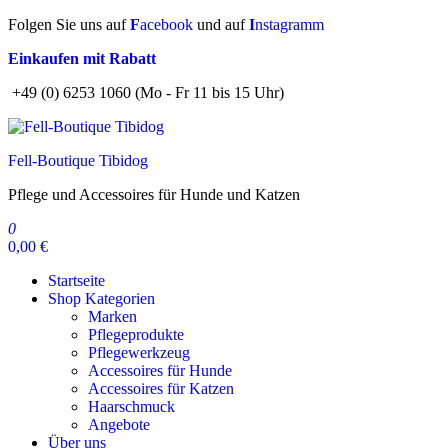
Zum
Folgen Sie uns auf
F
acebook
und auf
I
nstagramm
Inhalt
Einkaufen mit Rabatt
springen
+49 (0) 6253 1060 (Mo - Fr 11 bis 15 Uhr)
Fell-Boutique Tibidog
Pflege und Accessoires für Hunde und Katzen
0
0,00 €
Startseite
Shop Kategorien
Marken
Pflegeprodukte
Pflegewerkzeug
Accessoires für Hunde
Accessoires für Katzen
Haarschmuck
Angebote
Über uns