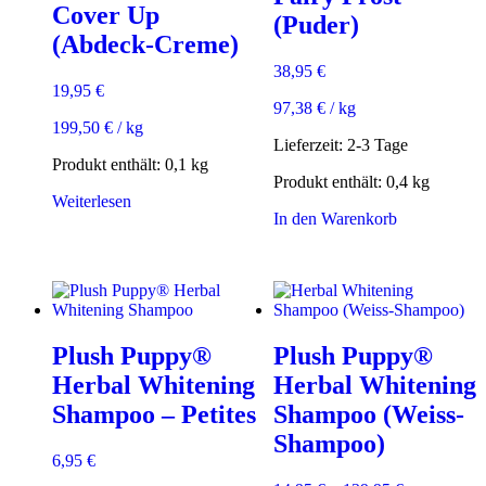
können
Cover Up
(Puder)
auf
(Abdeck-Creme)
der
Produktseite
38,95
€
gewählt
19,95
€
werden
97,38
€
/
kg
199,50
€
/
kg
Lieferzeit:
2-3 Tage
Produkt enthält: 0,1
kg
Produkt enthält: 0,4
kg
Weiterlesen
In den Warenkorb
Plush Puppy®
Plush Puppy®
Herbal Whitening
Herbal Whitening
Shampoo – Petites
Shampoo (Weiss-
Shampoo)
6,95
€