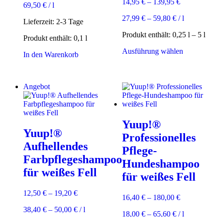
14,95
€
–
139,95
€
69,50
€
/
l
27,99
€
–
59,80
€
/
l
Lieferzeit:
2-3 Tage
Produkt enthält: 0,25
l
– 5
l
Produkt enthält: 0,1
l
Dieses
Ausführung wählen
In den Warenkorb
Produkt
weist
mehrere
Varianten
Angebot
auf.
Die
Optionen
können
Yuup!®
auf
Yuup!®
Professionelles
der
Aufhellendes
Produktsei
Pflege-
gewählt
Farbpflegeshampoo
Hundeshampoo
werden
für weißes Fell
für weißes Fell
12,50
€
–
19,20
€
16,40
€
–
180,00
€
38,40
€
–
50,00
€
/
l
18,00
€
–
65,60
€
/
l