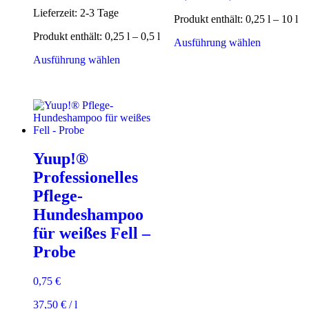
Lieferzeit:
2-3 Tage
Produkt enthält: 0,25
l
– 10
l
Produkt enthält: 0,25
l
– 0,5
l
Dieses
Ausführung wählen
Produkt
Dieses
Ausführung wählen
weist
Produkt
mehrere
weist
Varianten
mehrere
auf.
Varianten
Die
auf.
Optionen
Die
können
Optionen
auf
Yuup!®
können
der
auf
Professionelles
Produktsei
der
gewählt
Pflege-
Produktseite
werden
gewählt
Hundeshampoo
werden
für weißes Fell –
Probe
0,75
€
37,50
€
/
l