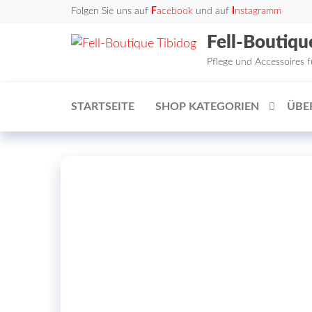
Zum
Folgen Sie uns auf
F
acebook
und auf
I
nstagramm
Inhalt
Fell-Boutiqu
springen
Pflege und Accessoires 
STARTSEITE
SHOP KATEGORIEN
ÜBE