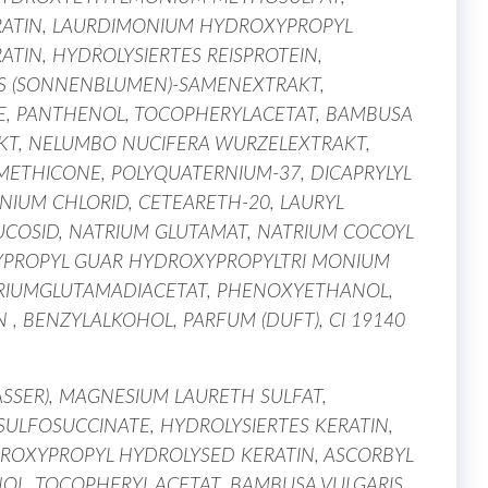
RATIN, LAURDIMONIUM HYDROXYPROPYL
ATIN, HYDROLYSIERTES REISPROTEIN,
S (SONNENBLUMEN)-SAMENEXTRAKT,
TE, PANTHENOL, TOCOPHERYLACETAT, BAMBUSA
AKT, NELUMBO NUCIFERA WURZELEXTRAKT,
IMETHICONE, POLYQUATERNIUM-37, DICAPRYLYL
NIUM CHLORID, CETEARETH-20, LAURYL
UCOSID, NATRIUM GLUTAMAT, NATRIUM COCOYL
YPROPYL GUAR HYDROXYPROPYLTRI MONIUM
TRIUMGLUTAMADIACETAT, PHENOXYETHANOL,
 , BENZYLALKOHOL, PARFUM (DUFT), CI 19140
SSER), MAGNESIUM LAURETH SULFAT,
ULFOSUCCINATE, HYDROLYSIERTES KERATIN,
OXYPROPYL HYDROLYSED KERATIN, ASCORBYL
OL, TOCOPHERYL ACETAT, BAMBUSA VULGARIS