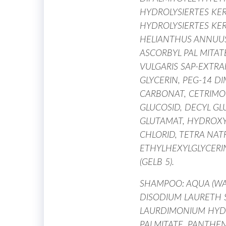
HYDROLYSIERTES KE
HYDROLYSIERTES KER
HELIANTHUS ANNUU
ASCORBYL PAL MITA
VULGARIS SAP-EXTR
GLYCERIN, PEG-14 D
CARBONAT, CETRIMO
GLUCOSID, DECYL GL
GLUTAMAT, HYDROX
CHLORID, TETRA NA
ETHYLHEXYLGLYCERIN
(GELB 5).
SHAMPOO: AQUA (WA
DISODIUM LAURETH S
LAURDIMONIUM HYDR
PALMITATE, PANTHEN