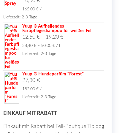
16,50
€
165,00
€
/
l
Lieferzeit:
2-3 Tage
Yuup!® Aufhellendes
Farbpflegeshampoo für weißes Fell
12,50
€
–
19,20
€
38,40
€
–
50,00
€
/
l
Lieferzeit:
2-3 Tage
Yuup!® Hundeparfüm "Forest"
27,30
€
182,00
€
/
l
Lieferzeit:
2-3 Tage
EINKAUF MIT RABATT
Einkauf mit Rabatt bei Fell-Boutique Tibidog