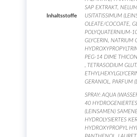
SAP EXTRAKT, NELU
Inhaltsstoffe
USITATISSIMUM (LEI
OLEATE/COCOATE, GL
POLYQUATERNIUM-10,
GLYCERIN, NATRIUM
HYDROXYPROPYLTRIM
PEG-14 DIME THICO
, TETRASODIUM GLU
ETHYLHEXYLGLYCERIN
GERANIOL, PARFUM (DU
SPRAY: AQUA (WASSE
40 HYDROGENIERTES 
(LEINSAMEN) SAMENE
HYDROLYSIERTES KER
HYDROXYPROPYL HYDR
PANTHENOL, LAURET