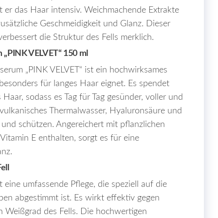
t er das Haar intensiv. Weichmachende Extrakte
usätzliche Geschmeidigkeit und Glanz. Dieser
rbessert die Struktur des Fells merklich.
m „PINK VELVET“ 150 ml
inserum „PINK VELVET“ ist ein hochwirksames
 besonders für langes Haar eignet. Es spendet
s Haar, sodass es Tag für Tag gesünder, voller und
t vulkanisches Thermalwasser, Hyaluronsäure und
n und schützen. Angereichert mit pflanzlichen
itamin E enthalten, sorgt es für eine
anz.
ell
t eine umfassende Pflege, die speziell auf die
en abgestimmt ist. Es wirkt effektiv gegen
n Weißgrad des Fells. Die hochwertigen