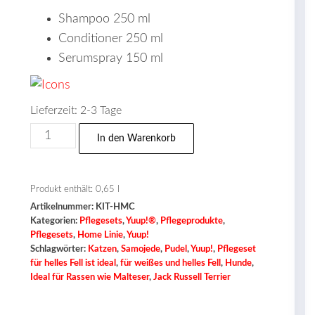
Shampoo 250 ml
Conditioner 250 ml
Serumspray 150 ml
Lieferzeit:
2-3 Tage
Pflegeset
In den Warenkorb
für
helles
Fell
Produkt enthält: 0,65
l
Artikelnummer:
KIT-HMC
Menge
Kategorien:
Pflegesets
,
Yuup!®
,
Pflegeprodukte
,
Pflegesets
,
Home Linie
,
Yuup!
Schlagwörter:
Katzen
,
Samojede
,
Pudel
,
Yuup!
,
Pflegeset
für helles Fell ist ideal
,
für weißes und helles Fell
,
Hunde
,
Ideal für Rassen wie Malteser
,
Jack Russell Terrier