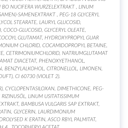
M BO NUCIFERA WURZELEXTRAKT , LINUM
NSAMEN)-SAMENEXTRAKT , PEG-18 GLYCERYL
YCOL STEARATE, LAURYL GLUCOSID,
 COCO-GLUCOSID, GLYCERYL OLEATE,
 COCOYL GLUTAMAT, HYDROXYPROPYL GUAR
ONIUM CHLORID, COCAMIDOPROPYL BETAINE,
NE, CETRIMONIUMCHLORID, NATRIUMGLUTAMAT
TAMAT DIACETAT, PHENOXYETHANOL,
, BENZYLALKOHOL, CITRONELLOL, LIMONEN,
FT), CI 60730 (VIOLET 2).
R), CYCLOPENTASILOXAN, DIMETHICONE, PEG-
RIZINUSÖL, LINUM USITATISSIMUM
XTRAKT, BAMBUSA VULGARIS SAP EXTRAKT,
ATIN, GLYCERIN, LAURDIMONIUM
OLYSED K ERATIN, ASCO RBYL PALMITAT,
H 4 , TOCOPHERYLACETAT,