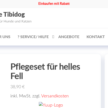
Einkaufen mit Rabatt
e Tibidog
für Hunde und Katzen
R UNS
? SERVICE/ HILFE
ANGEBOTE
KONTAKT
Pflegeset für helles
Fell
38,90
€
inkl. MwSt. zzgl.
Versandkosten