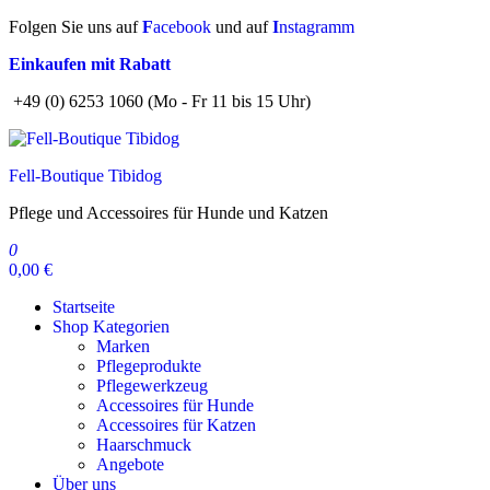
Zum
Folgen Sie uns auf
F
acebook
und auf
I
nstagramm
Inhalt
Einkaufen mit Rabatt
springen
+49 (0) 6253 1060 (Mo - Fr 11 bis 15 Uhr)
Fell-Boutique Tibidog
Pflege und Accessoires für Hunde und Katzen
0
0,00 €
Startseite
Shop Kategorien
Marken
Pflegeprodukte
Pflegewerkzeug
Accessoires für Hunde
Accessoires für Katzen
Haarschmuck
Angebote
Über uns