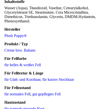
Inhaltsstoffe
Wasser (Aqua), Titandioxid, Vaseline, Cetearylalkohol,
Glycerylstearat SE, Stearinsäure, Cera Microcristallina,
Dimethicon, Triethanolamin, Glycerin, DMDM-Hydantoin,
Phenoxyethanol.
Hersteller
Plush Puppy®
Produkt / Typ
Creme bzw. Balsam
Für Fellfarbe
für helles & weißes Fell
Für Felltextur & Länge
für Glatt- und Kurzhaar
,
für kurzes Stockhaar
Für Fellzustand
für normales Fell
,
gut gepflegtes Fell
Hautzustand
für normale gesunde Haut