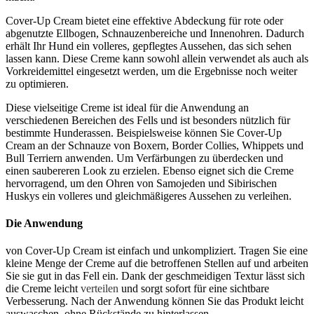
Cover-Up Cream bietet eine effektive Abdeckung für rote oder
abgenutzte Ellbogen, Schnauzenbereiche und Innenohren. Dadurch
erhält Ihr Hund ein volleres, gepflegtes Aussehen, das sich sehen
lassen kann. Diese Creme kann sowohl allein verwendet als auch als
Vorkreidemittel eingesetzt werden, um die Ergebnisse noch weiter
zu optimieren.
Diese vielseitige Creme ist ideal für die Anwendung an
verschiedenen Bereichen des Fells und ist besonders nützlich für
bestimmte Hunderassen. Beispielsweise können Sie Cover-Up
Cream an der Schnauze von Boxern, Border Collies, Whippets und
Bull Terriern anwenden. Um Verfärbungen zu überdecken und
einen saubereren Look zu erzielen. Ebenso eignet sich die Creme
hervorragend, um den Ohren von Samojeden und Sibirischen
Huskys ein volleres und gleichmäßigeres Aussehen zu verleihen.
Die Anwendung
von Cover-Up Cream ist einfach und unkompliziert. Tragen Sie eine
kleine Menge der Creme auf die betroffenen Stellen auf und arbeiten
Sie sie gut in das Fell ein. Dank der geschmeidigen Textur lässt sich
die Creme leicht
verteilen
und sorgt sofort für eine sichtbare
Verbesserung. Nach der Anwendung können Sie das Produkt leicht
auswaschen, ohne Rückstände zu hinterlassen.