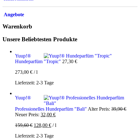
Angebote
Warenkorb
Unsere Beliebtesten Produkte
Yuup!®
Hundeparfüm "Tropic"
27,30
€
273,00
€
/
l
Lieferzeit:
2-3 Tage
Yuup!®
Ursprü
Professionelles Hundeparfüm "Bali"
Alter Preis:
39,90
€
Aktueller
Preis
Neuer Preis:
32,00
€
Preis
war:
159,60
€
128,00
€
/
l
ist:
39,90 
32,00 €.
Lieferzeit:
2-3 Tage