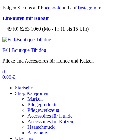
Zum
Folgen Sie uns auf
F
acebook
und auf
I
nstagramm
Inhalt
Einkaufen mit Rabatt
springen
+49 (0) 6253 1060 (Mo - Fr 11 bis 15 Uhr)
Fell-Boutique Tibidog
Pflege und Accessoires für Hunde und Katzen
0
0,00 €
Startseite
Shop Kategorien
Marken
Pflegeprodukte
Pflegewerkzeug
Accessoires für Hunde
Accessoires für Katzen
Haarschmuck
Angebote
Über uns