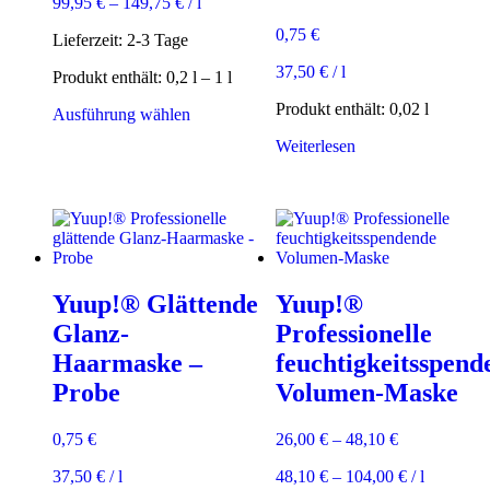
99,95
€
–
149,75
€
/
l
0,75
€
Lieferzeit:
2-3 Tage
37,50
€
/
l
Produkt enthält: 0,2
l
– 1
l
Produkt enthält: 0,02
l
Dieses
Ausführung wählen
Produkt
Weiterlesen
weist
mehrere
Varianten
auf.
Die
Optionen
können
auf
Yuup!® Glättende
Yuup!®
der
Glanz-
Professionelle
Produktseite
gewählt
Haarmaske –
feuchtigkeitsspend
werden
Probe
Volumen-Maske
0,75
€
26,00
€
–
48,10
€
37,50
€
/
l
48,10
€
–
104,00
€
/
l