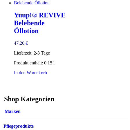
auf.
Die
Yuup!® REVIVE
Optionen
können
Belebende
auf
Öllotion
der
Produktseite
gewählt
47,20
€
werden
Lieferzeit:
2-3 Tage
Produkt enthält: 0,15
l
In den Warenkorb
Shop Kategorien
Marken
Pflegeprodukte