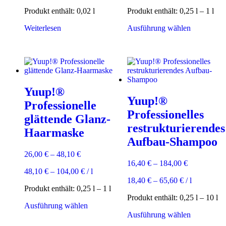
Produkt enthält: 0,02
l
Produkt enthält: 0,25
l
– 1
l
Dieses
Weiterlesen
Ausführung wählen
Produkt
weist
mehrere
Varianten
auf.
Die
Yuup!®
Optionen
Yuup!®
können
Professionelle
auf
Professionelles
glättende Glanz-
der
restrukturierendes
Produktsei
Haarmaske
gewählt
Aufbau-Shampoo
werden
26,00
€
–
48,10
€
16,40
€
–
184,00
€
48,10
€
–
104,00
€
/
l
18,40
€
–
65,60
€
/
l
Produkt enthält: 0,25
l
– 1
l
Produkt enthält: 0,25
l
– 10
l
Dieses
Ausführung wählen
Produkt
Dieses
Ausführung wählen
weist
Produkt