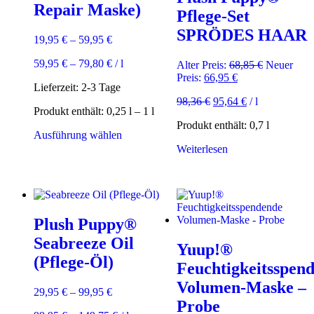
Repair Maske)
Pflege-Set
SPRÖDES HAAR
19,95
€
–
59,95
€
59,95
€
–
79,80
€
/
l
Ursprüngli
Alter Preis:
68,85
€
Neuer
Aktueller
Preis
Preis:
66,95
€
Lieferzeit:
2-3 Tage
Preis
war:
98,36
€
95,64
€
/
l
ist:
68,85 €
Produkt enthält: 0,25
l
– 1
l
66,95 €.
Produkt enthält: 0,7
l
Dieses
Ausführung wählen
Produkt
Weiterlesen
weist
mehrere
Varianten
auf.
Die
Plush Puppy®
Optionen
können
Seabreeze Oil
Yuup!®
auf
(Pflege-Öl)
der
Feuchtigkeitsspen
Produktseite
Volumen-Maske –
gewählt
29,95
€
–
99,95
€
werden
Probe