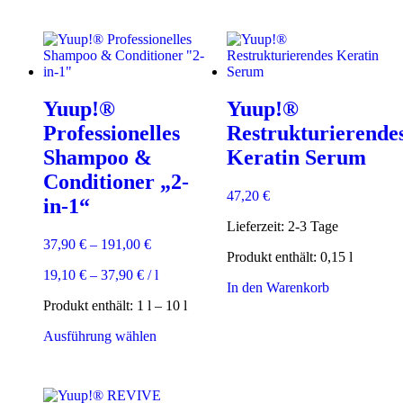
mehrere
weist
Varianten
mehrere
auf.
Varianten
Die
auf.
Optionen
Die
können
Optionen
Yuup!®
Yuup!®
auf
können
der
auf
Professionelles
Restrukturierende
Produktseite
der
Shampoo &
Keratin Serum
gewählt
Produktsei
werden
gewählt
Conditioner „2-
werden
47,20
€
in-1“
Lieferzeit:
2-3 Tage
37,90
€
–
191,00
€
Produkt enthält: 0,15
l
19,10
€
–
37,90
€
/
l
In den Warenkorb
Produkt enthält: 1
l
– 10
l
Dieses
Ausführung wählen
Produkt
weist
mehrere
Varianten