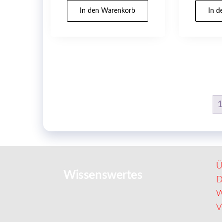
In den Warenkorb
In 
Ü
Wissenswertes
D
W
V