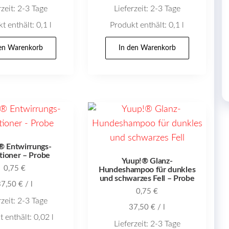
rzeit:
2-3 Tage
Lieferzeit:
2-3 Tage
t enthält: 0,1
l
Produkt enthält: 0,1
l
den Warenkorb
In den Warenkorb
® Entwirrungs-
tioner – Probe
Yuup!® Glanz-
0,75
€
Hundeshampoo für dunkles
und schwarzes Fell – Probe
37,50
€
/
l
0,75
€
rzeit:
2-3 Tage
37,50
€
/
l
t enthält: 0,02
l
Lieferzeit:
2-3 Tage