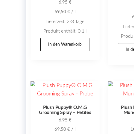
6,95
€
69,50
€
/
l
Lieferzeit:
2-3 Tage
Liefe
Produkt enthält: 0,1
l
Produk
In den Warenkorb
In 
Plush Puppy® O.M.G
Plush
Grooming Spray – Petites
Munc
6,95
€
69,50
€
/
l
1