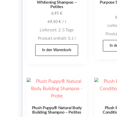
Whitening Shampoo –
Purpose 
Petites
6,95
€
69,50
€
/
l
Liefe
Lieferzeit:
2-3 Tage
Produk
Produkt enthält: 0,1
l
In 
In den Warenkorb
Plush Puppy® Natural Body
Plush 
Building Shampoo – Petites
Conditi