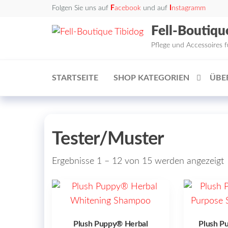
Zum
Folgen Sie uns auf
F
acebook
und auf
I
nstagramm
Inhalt
Fell-Boutiqu
springen
Pflege und Accessoires 
STARTSEITE
SHOP KATEGORIEN
ÜBE
Tester/Muster
Ergebnisse 1 – 12 von 15 werden angezeigt
Plush Puppy® Herbal
Plush Pu