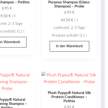
Shampoo – Petites
Purpose Shampoo (Glanz-
Shampoo) – Probe
6,95
€
6,95
€
69,50
€
/
l
69,50
€
/
l
rzeit:
2-3 Tage
Lieferzeit:
2-3 Tage
t enthält: 0,1
l
Produkt enthält: 0,1
l
den Warenkorb
In den Warenkorb
Plush Puppy® Natural Silk
Protein Conditioner –
Puppy® Natural
Petites
oning Shampoo –
6,95
€
Petites