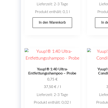
Lieferzeit:
2-3 Tage
Liefe
Produkt enthält: 0,1
l
Produk
In den Warenkorb
In 
Yuup!® 1:40 Ultra-
Yuup!
Entfettungsshampoo – Probe
Condi
0,75
€
37,50
€
/
l
Lieferzeit:
2-3 Tage
Liefe
Produkt enthält: 0,02
l
Produk