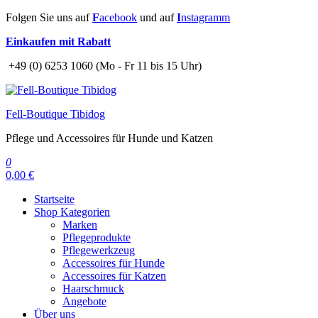
Zum
Folgen Sie uns auf
F
acebook
und auf
I
nstagramm
Inhalt
Einkaufen mit Rabatt
springen
+49 (0) 6253 1060 (Mo - Fr 11 bis 15 Uhr)
Fell-Boutique Tibidog
Pflege und Accessoires für Hunde und Katzen
0
0,00 €
Startseite
Shop Kategorien
Marken
Pflegeprodukte
Pflegewerkzeug
Accessoires für Hunde
Accessoires für Katzen
Haarschmuck
Angebote
Über uns