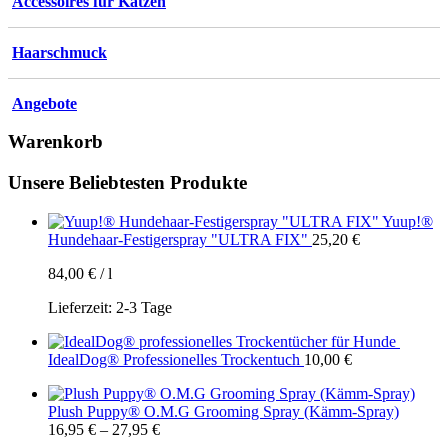
Accessoires für Katzen
Haarschmuck
Angebote
Warenkorb
Unsere Beliebtesten Produkte
Yuup!®
Hundehaar-Festigerspray "ULTRA FIX"
25,20
€
84,00
€
/
l
Lieferzeit:
2-3 Tage
IdealDog® Professionelles Trockentuch
10,00
€
Plush Puppy® O.M.G Grooming Spray (Kämm-Spray)
16,95
€
–
27,95
€