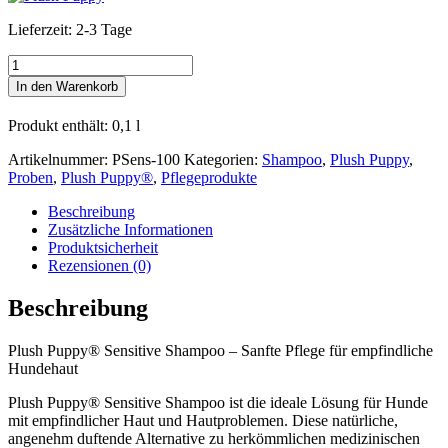
Lieferzeit:
2-3 Tage
Plush
Puppy®
In den Warenkorb
Sensitive
Shampoo
Produkt enthält: 0,1
l
-
Petites
Artikelnummer:
PSens-100
Kategorien:
Shampoo
,
Plush Puppy
,
Menge
Proben
,
Plush Puppy®
,
Pflegeprodukte
Beschreibung
Zusätzliche Informationen
Produktsicherheit
Rezensionen (0)
Beschreibung
Plush Puppy® Sensitive Shampoo – Sanfte Pflege für empfindliche
Hundehaut
Plush Puppy® Sensitive Shampoo ist die ideale Lösung für Hunde
mit empfindlicher Haut und Hautproblemen. Diese natürliche,
angenehm duftende Alternative zu herkömmlichen medizinischen