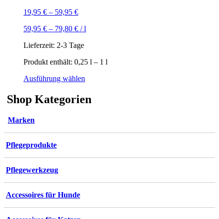
19,95
€
–
59,95
€
59,95
€
–
79,80
€
/
l
Lieferzeit:
2-3 Tage
Produkt enthält: 0,25
l
– 1
l
Dieses
Ausführung wählen
Produkt
weist
Shop Kategorien
mehrere
Varianten
Marken
auf.
Die
Optionen
Pflegeprodukte
können
auf
der
Pflegewerkzeug
Produktseite
gewählt
werden
Accessoires für Hunde