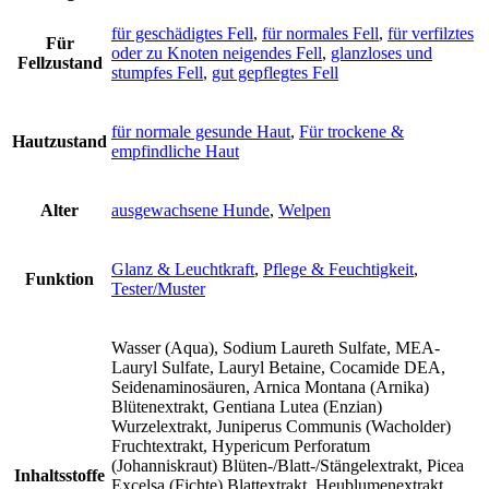
für geschädigtes Fell
,
für normales Fell
,
für verfilztes
Für
oder zu Knoten neigendes Fell
,
glanzloses und
Fellzustand
stumpfes Fell
,
gut gepflegtes Fell
für normale gesunde Haut
,
Für trockene &
Hautzustand
empfindliche Haut
Alter
ausgewachsene Hunde
,
Welpen
Glanz & Leuchtkraft
,
Pflege & Feuchtigkeit
,
Funktion
Tester/Muster
Wasser (Aqua), Sodium Laureth Sulfate, MEA-
Lauryl Sulfate, Lauryl Betaine, Cocamide DEA,
Seidenaminosäuren, Arnica Montana (Arnika)
Blütenextrakt, Gentiana Lutea (Enzian)
Wurzelextrakt, Juniperus Communis (Wacholder)
Fruchtextrakt, Hypericum Perforatum
(Johanniskraut) Blüten-/Blatt-/Stängelextrakt, Picea
Inhaltsstoffe
Excelsa (Fichte) Blattextrakt, Heublumenextrakt,