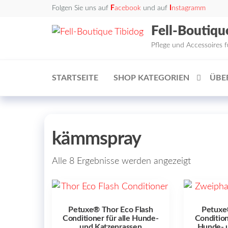
Zum
Folgen Sie uns auf
F
acebook
und auf
I
nstagramm
Inhalt
Fell-Boutiqu
springen
Pflege und Accessoires 
STARTSEITE
SHOP KATEGORIEN
ÜBE
kämmspray
Alle 8 Ergebnisse werden angezeigt
Petuxe® Thor Eco Flash
Petuxe
Conditioner für alle Hunde-
Condition
und Katzenrassen
Hunde- 