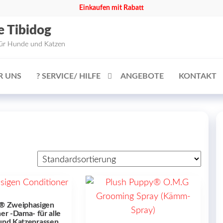
Einkaufen mit Rabatt
e Tibidog
für Hunde und Katzen
R UNS
? SERVICE/ HILFE
ANGEBOTE
KONTAKT
® Zweiphasigen
er -Dama- für alle
und Katzenrassen