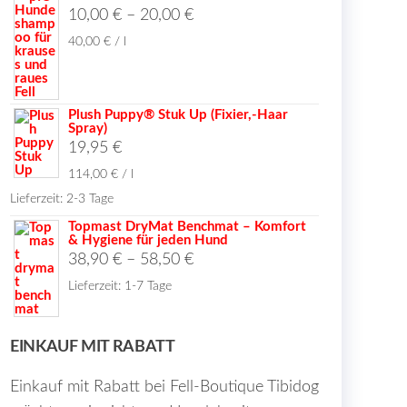
10,00
€
–
20,00
€
40,00
€
/
l
seite
t
Plush Puppy® Stuk Up (Fixier,-Haar
Spray)
19,95
€
114,00
€
/
l
Lieferzeit:
2-3 Tage
Topmast DryMat Benchmat – Komfort
& Hygiene für jeden Hund
38,90
€
–
58,50
€
Lieferzeit:
1-7 Tage
EINKAUF MIT RABATT
Einkauf mit Rabatt bei Fell-Boutique Tibidog