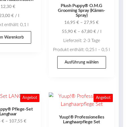
Plush Puppy® O.M.G
12,30
€
Grooming Spray (Kämm-
Spray)
23,00
€
/
l
16,95
€
–
27,95
€
t enthält: 0,1
l
55,90
€
–
67,80
€
/
l
den Warenkorb
Lieferzeit:
2-3 Tage
Produkt enthält: 0,25
l
– 0,5
l
Dieses
Ausführung wählen
Produk
weist
mehrer
Variant
auf.
Angebot
Angebot
Die
uppy® Pflege-Set
Option
Langhaar
Yuup!® Professionelles
5
€
–
107,55
€
können
Langhaarpflege Set