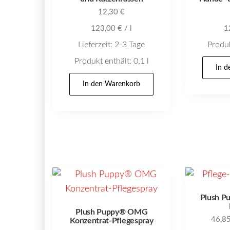
12,30
€
123,00
€
/
l
1
Lieferzeit:
2-3 Tage
Produk
Produkt enthält: 0,1
l
In 
In den Warenkorb
Plush P
Plush Puppy® OMG
46,8
Konzentrat-Pflegespray