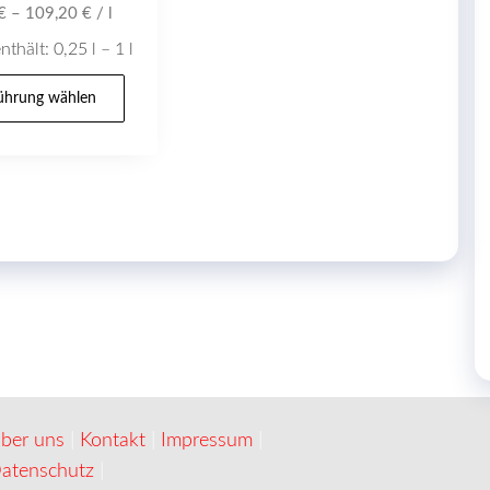
€
–
109,20
€
/
l
werden
nthält: 0,25
l
– 1
l
Dieses
ührung wählen
Produkt
weist
mehrere
Varianten
auf.
Die
Optionen
können
auf
der
Produktseite
ber uns
|
Kontakt
|
Impressum
|
gewählt
atenschutz
|
werden