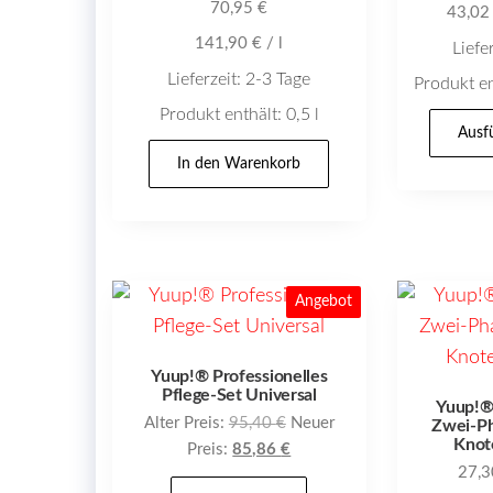
70,95
€
43,0
141,90
€
/
l
Liefe
Lieferzeit:
2-3 Tage
Produkt en
Produkt enthält: 0,5
l
Ausf
In den Warenkorb
Angebot
Yuup!® Professionelles
Pflege-Set Universal
Yuup!® 
Ursprünglicher
Alter Preis:
95,40
€
Neuer
Zwei-Ph
Knot
Preis
Aktueller
Preis:
85,86
€
27,
war:
Preis