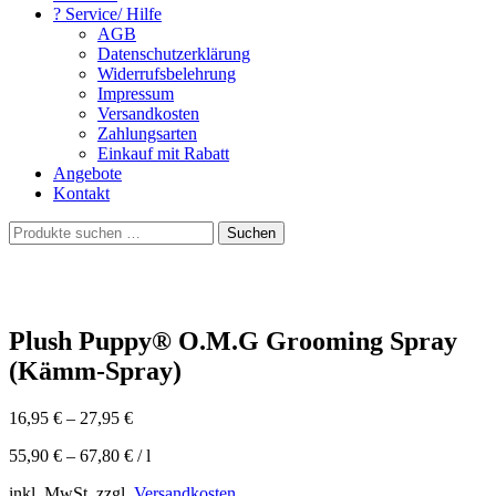
? Service/ Hilfe
AGB
Datenschutzerklärung
Widerrufsbelehrung
Impressum
Versandkosten
Zahlungsarten
Einkauf mit Rabatt
Angebote
Kontakt
Suchen
Suchen
nach:
Plush Puppy® O.M.G Grooming Spray
(Kämm-Spray)
16,95
€
–
27,95
€
55,90
€
–
67,80
€
/
l
inkl. MwSt. zzgl.
Versandkosten