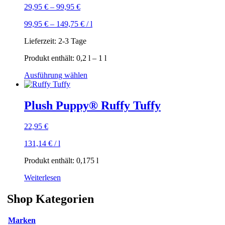
29,95
€
–
99,95
€
99,95
€
–
149,75
€
/
l
Lieferzeit:
2-3 Tage
Produkt enthält: 0,2
l
– 1
l
Dieses
Ausführung wählen
Produkt
weist
mehrere
Plush Puppy® Ruffy Tuffy
Varianten
auf.
22,95
€
Die
Optionen
131,14
€
/
l
können
auf
Produkt enthält: 0,175
l
der
Produktseite
Weiterlesen
gewählt
werden
Shop Kategorien
Marken