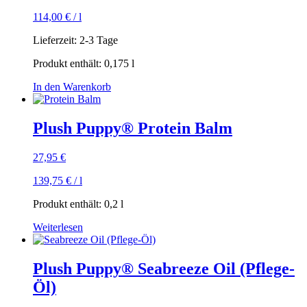
114,00
€
/
l
Lieferzeit:
2-3 Tage
Produkt enthält: 0,175
l
In den Warenkorb
Plush Puppy® Protein Balm
27,95
€
139,75
€
/
l
Produkt enthält: 0,2
l
Weiterlesen
Plush Puppy® Seabreeze Oil (Pflege-
Öl)