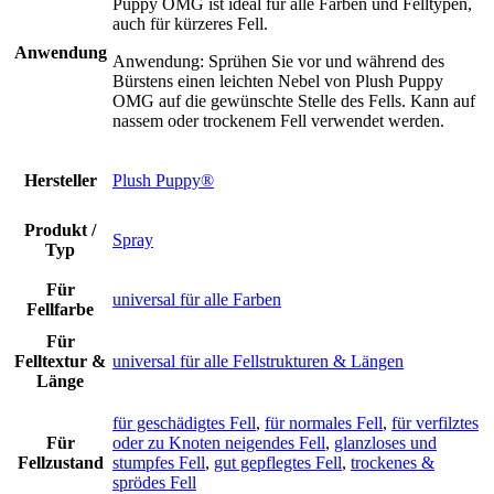
Puppy OMG ist ideal für alle Farben und Felltypen,
auch für kürzeres Fell.
Anwendung
Anwendung: Sprühen Sie vor und während des
Bürstens einen leichten Nebel von Plush Puppy
OMG auf die gewünschte Stelle des Fells. Kann auf
nassem oder trockenem Fell verwendet werden.
Hersteller
Plush Puppy®
Produkt /
Spray
Typ
Für
universal für alle Farben
Fellfarbe
Für
Felltextur &
universal für alle Fellstrukturen & Längen
Länge
für geschädigtes Fell
,
für normales Fell
,
für verfilztes
Für
oder zu Knoten neigendes Fell
,
glanzloses und
Fellzustand
stumpfes Fell
,
gut gepflegtes Fell
,
trockenes &
sprödes Fell