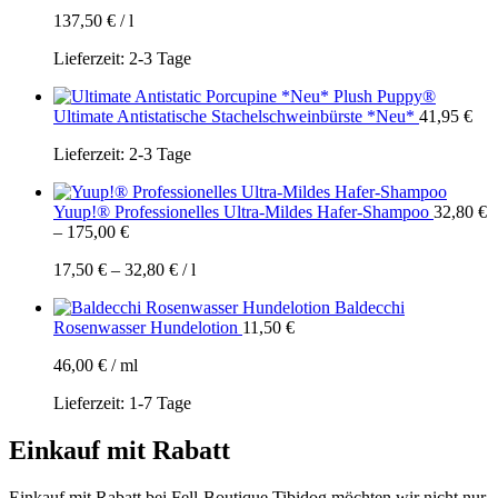
137,50
€
/
l
Lieferzeit:
2-3 Tage
Plush Puppy®
Ultimate Antistatische Stachelschweinbürste *Neu*
41,95
€
Lieferzeit:
2-3 Tage
Yuup!® Professionelles Ultra-Mildes Hafer-Shampoo
32,80
€
–
175,00
€
17,50
€
–
32,80
€
/
l
Baldecchi
Rosenwasser Hundelotion
11,50
€
46,00
€
/
ml
Lieferzeit:
1-7 Tage
Einkauf mit Rabatt
Einkauf mit Rabatt bei Fell-Boutique Tibidog möchten wir nicht nur