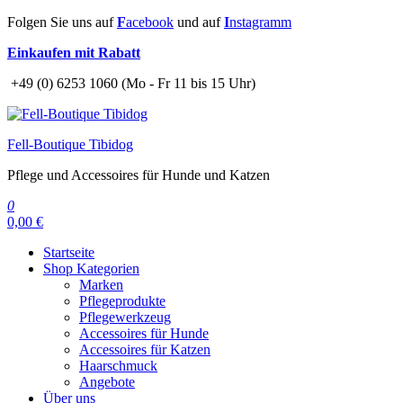
Zum
Folgen Sie uns auf
F
acebook
und auf
I
nstagramm
Inhalt
Einkaufen mit Rabatt
springen
+49 (0) 6253 1060 (Mo - Fr 11 bis 15 Uhr)
Fell-Boutique Tibidog
Pflege und Accessoires für Hunde und Katzen
0
0,00 €
Startseite
Shop Kategorien
Marken
Pflegeprodukte
Pflegewerkzeug
Accessoires für Hunde
Accessoires für Katzen
Haarschmuck
Angebote
Über uns