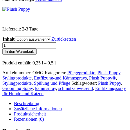
Lieferzeit:
2-3 Tage
Inhalt
Zurücksetzen
Plush
Puppy®
In den Warenkorb
O.M.G
Grooming
Produkt enthält: 0,25
l
– 0,5
l
Spray
(Kämm-
Artikelnummer:
OMG
Kategorien:
Pflegeprodukte
,
Plush Puppy
,
Spray)
Stylingprodukte
,
Entfilzung-und Kämmsprays
,
Plush Puppy®
,
Menge
Stylingprodukte
,
Spülung und Pflege
Schlagwörter:
Plush Puppy
,
Grooming Spray
,
kämmspray
,
schmutzabweisend
,
Entfilzungsspray
für Hunde und Katzen
Beschreibung
Zusätzliche Informationen
Produktsicherheit
Rezensionen (0)