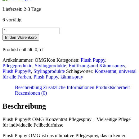
Lieferzeit:
2-3 Tage
6 vorrätig
Plush
Puppy®
In den Warenkorb
OMG
Konzentrat-
Produkt enthält: 0,5
l
Pflegespray
Menge
Artikelnummer:
OMGKon
Kategorien:
Plush Puppy
,
Pflegeprodukte
,
Stylingprodukte
,
Entfilzung-und Kämmsprays
,
Plush Puppy®
,
Stylingprodukte
Schlagwörter:
Konzentrat
,
universal
für alle Farben
,
Plush Puppy
,
kämmspray
Beschreibung
Zusätzliche Informationen
Produktsicherheit
Rezensionen (0)
Beschreibung
Plush Puppy® OMG Konzentrat-Pflegespray – Vielseitige Pflege
für individuelle Fellbedürfnisse
Plush Puppy OMG ist das ultimative Pflegespray, das in keiner