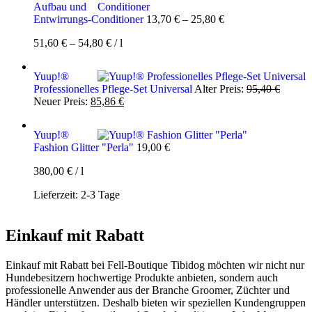
Aufbau und
Entwirrungs-Conditioner
13,70
€
–
25,80
€
51,60
€
–
54,80
€
/
l
Yuup!®
Ursprü
Professionelles Pflege-Set Universal
Alter Preis:
95,40
€
Aktueller
Preis
Neuer Preis:
85,86
€
Preis
war:
ist:
95,40 
Yuup!®
85,86 €.
Fashion Glitter "Perla"
19,00
€
380,00
€
/
l
Lieferzeit:
2-3 Tage
Einkauf mit Rabatt
Einkauf mit Rabatt bei Fell-Boutique Tibidog möchten wir nicht nur
Hundebesitzern hochwertige Produkte anbieten, sondern auch
professionelle Anwender aus der Branche Groomer, Züchter und
Händler unterstützen. Deshalb bieten wir speziellen Kundengruppen