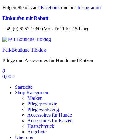
Zum
Folgen Sie uns auf
F
acebook
und auf
I
nstagramm
Inhalt
Einkaufen mit Rabatt
springen
+49 (0) 6253 1060 (Mo - Fr 11 bis 15 Uhr)
Fell-Boutique Tibidog
Pflege und Accessoires für Hunde und Katzen
0
0,00 €
Startseite
Shop Kategorien
Marken
Pflegeprodukte
Pflegewerkzeug
Accessoires für Hunde
Accessoires für Katzen
Haarschmuck
Angebote
Über uns