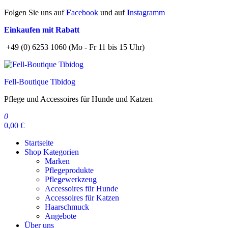
Zum
Folgen Sie uns auf
F
acebook
und auf
I
nstagramm
Inhalt
Einkaufen mit Rabatt
springen
+49 (0) 6253 1060 (Mo - Fr 11 bis 15 Uhr)
Fell-Boutique Tibidog
Pflege und Accessoires für Hunde und Katzen
0
0,00 €
Startseite
Shop Kategorien
Marken
Pflegeprodukte
Pflegewerkzeug
Accessoires für Hunde
Accessoires für Katzen
Haarschmuck
Angebote
Über uns