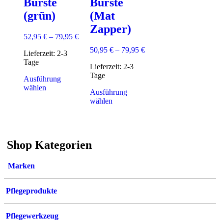
Bürste
Bürste
(grün)
(Mat
Zapper)
52,95
€
–
79,95
€
50,95
€
–
79,95
€
Lieferzeit:
2-3
Tage
Lieferzeit:
2-3
Tage
Ausführung
Dieses
wählen
Ausführung
Produkt
Dieses
wählen
weist
Produkt
mehrere
weist
Varianten
mehrere
auf.
Varianten
Die
Shop Kategorien
auf.
Optionen
Die
können
Optionen
Marken
auf
können
der
auf
Produktseite
der
Pflegeprodukte
gewählt
Produktseite
werden
gewählt
werden
Pflegewerkzeug