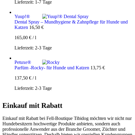
Lieferzeit:
1-7 Tage
Yuup!®
Dental Spray – Mundhygiene & Zahnpflege für Hunde und
Katzen
16,50
€
165,00
€
/
l
Lieferzeit:
2-3 Tage
Petuxe®
Parfüm -Rocky- für Hunde und Katzen
13,75
€
137,50
€
/
l
Lieferzeit:
2-3 Tage
Einkauf mit Rabatt
Einkauf mit Rabatt bei Fell-Boutique Tibidog möchten wir nicht nur
Hundebesitzern hochwertige Produkte anbieten, sondern auch
professionelle Anwender aus der Branche Groomer, Züchter und
Händler unterstützen. Deshalb bieten wir speziellen Kundengruppen