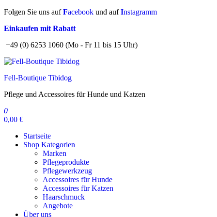
Zum
Folgen Sie uns auf
F
acebook
und auf
I
nstagramm
Inhalt
Einkaufen mit Rabatt
springen
+49 (0) 6253 1060 (Mo - Fr 11 bis 15 Uhr)
Fell-Boutique Tibidog
Pflege und Accessoires für Hunde und Katzen
0
0,00 €
Startseite
Shop Kategorien
Marken
Pflegeprodukte
Pflegewerkzeug
Accessoires für Hunde
Accessoires für Katzen
Haarschmuck
Angebote
Über uns