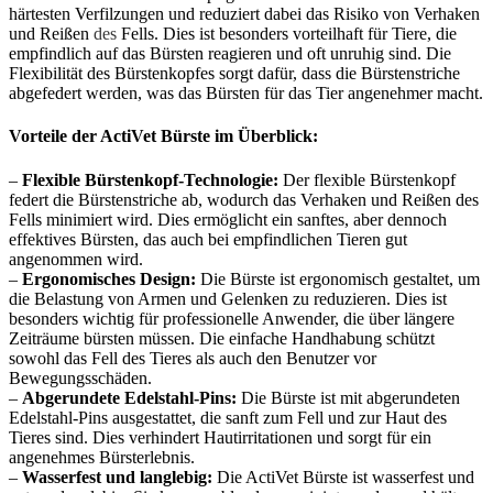
härtesten Verfilzungen und reduziert dabei das Risiko von Verhaken
und Reißen
des
Fells. Dies ist besonders vorteilhaft für Tiere, die
empfindlich auf das Bürsten reagieren und oft unruhig sind. Die
Flexibilität des Bürstenkopfes sorgt dafür, dass die Bürstenstriche
abgefedert werden, was das Bürsten für das Tier angenehmer macht.
Vorteile der ActiVet Bürste im Überblick:
–
Flexible Bürstenkopf-Technologie:
Der flexible Bürstenkopf
federt die Bürstenstriche ab, wodurch das Verhaken und Reißen des
Fells minimiert wird. Dies ermöglicht ein sanftes, aber dennoch
effektives Bürsten, das auch bei empfindlichen Tieren gut
angenommen wird.
–
Ergonomisches Design:
Die Bürste ist ergonomisch gestaltet, um
die Belastung von Armen und Gelenken zu reduzieren. Dies ist
besonders wichtig für professionelle Anwender, die über längere
Zeiträume bürsten müssen. Die einfache Handhabung schützt
sowohl das Fell des Tieres als auch den Benutzer vor
Bewegungsschäden.
–
Abgerundete Edelstahl-Pins:
Die Bürste ist mit abgerundeten
Edelstahl-Pins ausgestattet, die sanft zum Fell und zur Haut des
Tieres sind. Dies verhindert Hautirritationen und sorgt für ein
angenehmes Bürsterlebnis.
–
Wasserfest und langlebig:
Die ActiVet Bürste ist wasserfest und