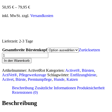
50,95
€
–
79,95
€
inkl. MwSt. zzgl.
Versandkosten
Lieferzeit:
2-3 Tage
Gesamtbreite Bürstenkopf
Zurücksetzen
ActiVet®
Bürste
In den Warenkorb
(Mat
Zapper)
Artikelnummer:
ActivetRot
Kategorien:
Activet®
,
Bürsten
,
Menge
ActiVet®
,
Pflegewerkzeuge
Schlagwörter:
Entfilzungbürste
,
Activet
,
Bürste
,
Premiumpflege
,
Hunde
,
Katzen
Beschreibung
Zusätzliche Informationen
Produktsicherheit
Rezensionen (0)
Beschreibung