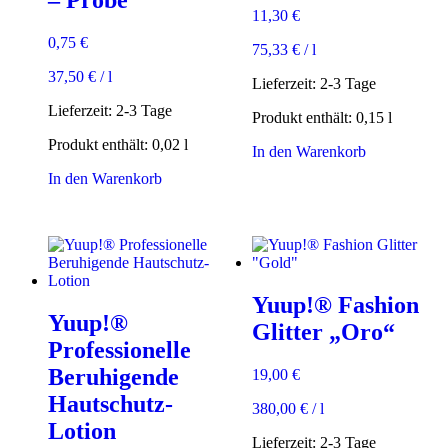
– Probe
11,30
€
0,75
€
75,33
€
/
l
37,50
€
/
l
Lieferzeit:
2-3 Tage
Lieferzeit:
2-3 Tage
Produkt enthält: 0,15
l
Produkt enthält: 0,02
l
In den Warenkorb
In den Warenkorb
Yuup!® Fashion
Yuup!®
Glitter „Oro“
Professionelle
Beruhigende
19,00
€
Hautschutz-
380,00
€
/
l
Lotion
Lieferzeit:
2-3 Tage