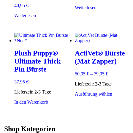
40,95
€
Weiterlesen
Weiterlesen
Plush Puppy®
ActiVet® Bürste
Ultimate Thick
(Mat Zapper)
Pin Bürste
50,95
€
–
79,95
€
37,95
€
Lieferzeit:
2-3 Tage
Lieferzeit:
2-3 Tage
Dieses
Ausführung wählen
Produkt
In den Warenkorb
weist
mehrere
Varianten
auf.
Die
Shop Kategorien
Optionen