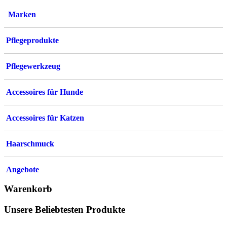
können
Marken
auf
der
Produktsei
Pflegeprodukte
gewählt
werden
Pflegewerkzeug
Accessoires für Hunde
Accessoires für Katzen
Haarschmuck
Angebote
Warenkorb
Unsere Beliebtesten Produkte