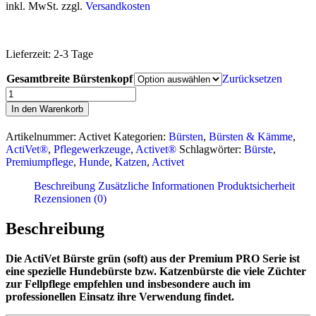
inkl. MwSt. zzgl.
Versandkosten
Lieferzeit:
2-3 Tage
Gesamtbreite Bürstenkopf
Zurücksetzen
ActiVet®
Bürste
In den Warenkorb
(grün)
Menge
Artikelnummer:
Activet
Kategorien:
Bürsten
,
Bürsten & Kämme
,
ActiVet®
,
Pflegewerkzeuge
,
Activet®
Schlagwörter:
Bürste
,
Premiumpflege
,
Hunde
,
Katzen
,
Activet
Beschreibung
Zusätzliche Informationen
Produktsicherheit
Rezensionen (0)
Beschreibung
Die
ActiVet Bürste
grün (soft) aus der Premium PRO Serie ist
eine spezielle Hundebürste bzw. Katzenbürste die viele Züchter
zur Fellpflege empfehlen und insbesondere auch im
professionellen Einsatz ihre Verwendung findet.