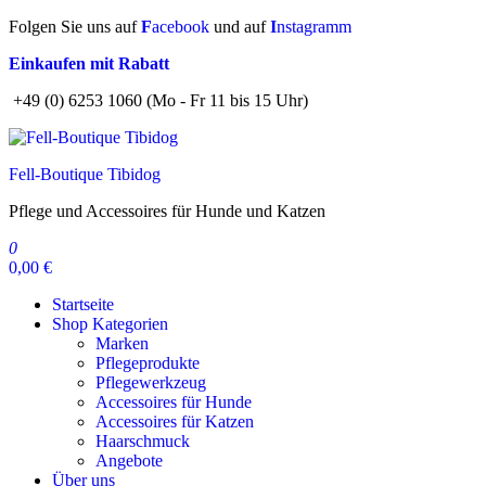
Zum
Folgen Sie uns auf
F
acebook
und auf
I
nstagramm
Inhalt
Einkaufen mit Rabatt
springen
+49 (0) 6253 1060 (Mo - Fr 11 bis 15 Uhr)
Fell-Boutique Tibidog
Pflege und Accessoires für Hunde und Katzen
0
0,00 €
Startseite
Shop Kategorien
Marken
Pflegeprodukte
Pflegewerkzeug
Accessoires für Hunde
Accessoires für Katzen
Haarschmuck
Angebote
Über uns