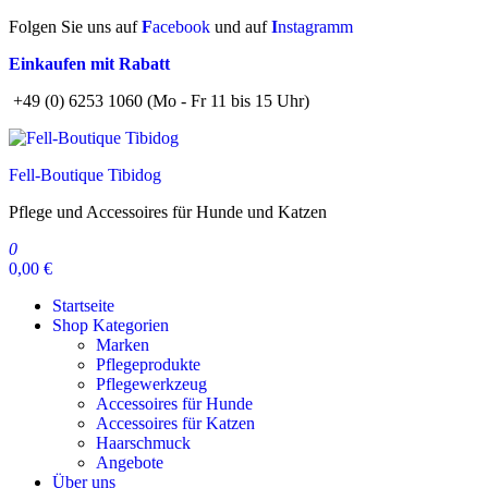
Zum
Folgen Sie uns auf
F
acebook
und auf
I
nstagramm
Inhalt
Einkaufen mit Rabatt
springen
+49 (0) 6253 1060 (Mo - Fr 11 bis 15 Uhr)
Fell-Boutique Tibidog
Pflege und Accessoires für Hunde und Katzen
0
0,00 €
Startseite
Shop Kategorien
Marken
Pflegeprodukte
Pflegewerkzeug
Accessoires für Hunde
Accessoires für Katzen
Haarschmuck
Angebote
Über uns