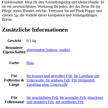
Funktionalität. Ideal für den Ausstellungsring und kleine Hunde. Ist
sie ein unverzichtbares Werkzeug für jeden, der das Beste für
die
Pflege seines Hundes möchte. Vertrauen Sie auf Plush Puppy und
erleben
Sie
die Vorteile dieser kompakten und leistungsfähigen
Bürste.
Zusätzliche Informationen
Gewicht
0,5 kg
Besondere
abgerundete Spitzen
,
rostfrei
Eigenschaften
Farbe
Blau
Für
für krauses und gewelltes Fell
,
für Langhaar mit
Felltextur &
Unterwolle
,
für seidiges Fell
,
Für Welpenfell
,
Länge
Langhaar ohne Unterwolle
Für
für geschädigtes Fell
,
für normales Fell
,
glanzloses
Fellzustand
und stumpfes Fell
,
gut gepflegtes Fell