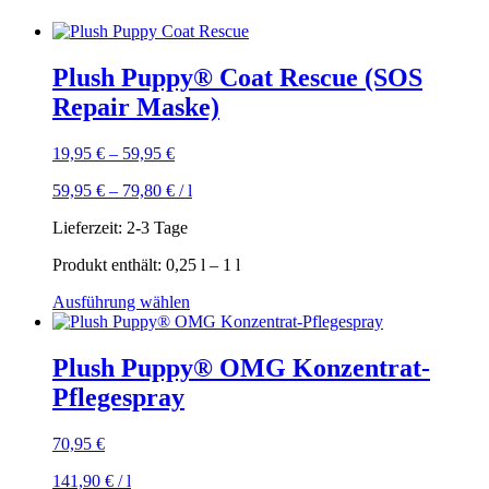
Plush Puppy® Coat Rescue (SOS
Repair Maske)
19,95
€
–
59,95
€
59,95
€
–
79,80
€
/
l
Lieferzeit:
2-3 Tage
Produkt enthält: 0,25
l
– 1
l
Dieses
Ausführung wählen
Produkt
weist
mehrere
Plush Puppy® OMG Konzentrat-
Varianten
Pflegespray
auf.
Die
Optionen
70,95
€
können
auf
141,90
€
/
l