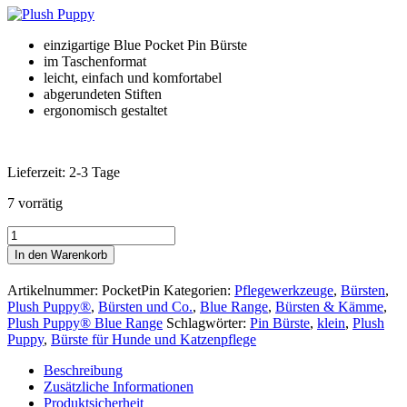
einzigartige Blue Pocket Pin Bürste
im Taschenformat
leicht, einfach und komfortabel
abgerundeten Stiften
ergonomisch gestaltet
Lieferzeit:
2-3 Tage
7 vorrätig
Plush
Puppy®
In den Warenkorb
Blue
Pin
Artikelnummer:
PocketPin
Kategorien:
Pflegewerkzeuge
,
Bürsten
,
Bürste
Plush Puppy®
,
Bürsten und Co.
,
Blue Range
,
Bürsten & Kämme
,
Pocket
Plush Puppy® Blue Range
Schlagwörter:
Pin Bürste
,
klein
,
Plush
(Klein)
Puppy
,
Bürste für Hunde und Katzenpflege
Menge
Beschreibung
Zusätzliche Informationen
Produktsicherheit