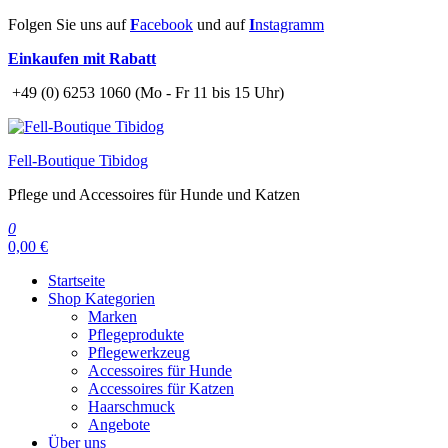
Zum
Folgen Sie uns auf
F
acebook
und auf
I
nstagramm
Inhalt
Einkaufen mit Rabatt
springen
+49 (0) 6253 1060 (Mo - Fr 11 bis 15 Uhr)
Fell-Boutique Tibidog
Pflege und Accessoires für Hunde und Katzen
0
0,00 €
Startseite
Shop Kategorien
Marken
Pflegeprodukte
Pflegewerkzeug
Accessoires für Hunde
Accessoires für Katzen
Haarschmuck
Angebote
Über uns