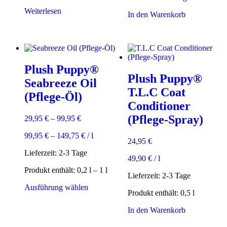
Weiterlesen
In den Warenkorb
Plush Puppy®
Plush Puppy®
Seabreeze Oil
T.L.C Coat
(Pflege-Öl)
Conditioner
(Pflege-Spray)
29,95
€
–
99,95
€
99,95
€
–
149,75
€
/
l
24,95
€
Lieferzeit:
2-3 Tage
49,90
€
/
l
Produkt enthält: 0,2
l
– 1
l
Lieferzeit:
2-3 Tage
Dieses
Ausführung wählen
Produkt enthält: 0,5
l
Produkt
weist
In den Warenkorb
mehrere
Varianten