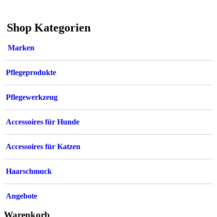
auf.
Die
Optionen
Shop Kategorien
können
auf
Marken
der
Produktseite
gewählt
Pflegeprodukte
werden
Pflegewerkzeug
Accessoires für Hunde
Accessoires für Katzen
Haarschmuck
Angebote
Warenkorb