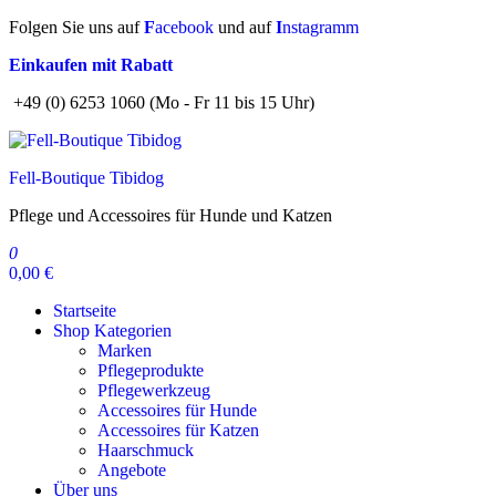
Zum
Folgen Sie uns auf
F
acebook
und auf
I
nstagramm
Inhalt
Einkaufen mit Rabatt
springen
+49 (0) 6253 1060 (Mo - Fr 11 bis 15 Uhr)
Fell-Boutique Tibidog
Pflege und Accessoires für Hunde und Katzen
0
0,00 €
Startseite
Shop Kategorien
Marken
Pflegeprodukte
Pflegewerkzeug
Accessoires für Hunde
Accessoires für Katzen
Haarschmuck
Angebote
Über uns